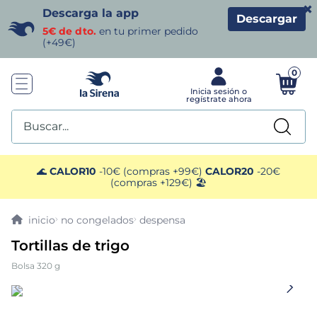
×
Descarga la app
Descargar
5€ de dto.
en tu primer pedido
(+49€)
0
Buscar...
TÉRMINOS MÁS BUSCADOS
🌊
CALOR10
-10€ (compras +99€)
CALOR20
-20€
(compras +129€) 🏖️
1
.
helados sirena
no congelados
despensa
2
.
gambas
Tortillas de trigo
Bolsa 320 g
3
.
patatas
4
.
gamba