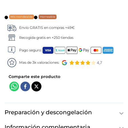
5
.
verduras
Microondeable
Horneable
6
.
croquetas
Envío GRATIS en compras +49€
7
.
canelones
Recogida gratis en +250 tiendas
Pago seguro:
8
.
gambon
Mas de 3k valoraciones:
9
.
listísimos
10
.
pollo
Preparación y descongelación
Información complementaria