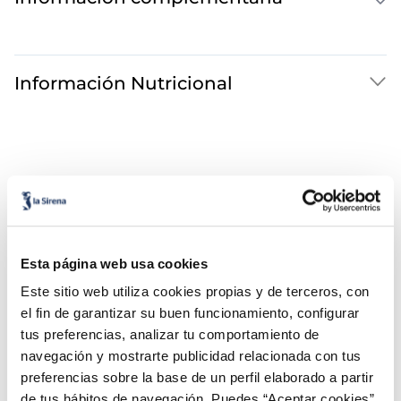
Información Nutricional
Esta página web usa cookies
¡Combínalo y hazte un menú de 10!
Este sitio web utiliza cookies propias y de terceros, con
el fin de garantizar su buen funcionamiento, configurar
Filetes de lubina
tus preferencias, analizar tu comportamiento de
Premium
navegación y mostrarte publicidad relacionada con tus
preferencias sobre la base de un perfil elaborado a partir
de tus hábitos de navegación. Puedes “Aceptar cookies”