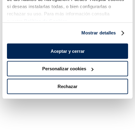
si deseas instalarlas todas, o bien configurarlas o
rechazar su uso. Para más información consulta
nuestra
Política de Cookies.
Lomos de merluza
Mostrar detalles
austral MSC Premium
Sin espinas
Sin espinas
Aceptar y cerrar
15,99 €
5,99 €
400 g
Pack 4 un
Pack 180 g
Añadir
Añadir
Personalizar cookies
Rechazar