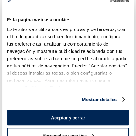
Vasito helado vainilla y
Tarrina Premium Menta
chocolate
con chocolate
Sin gluten
Esta página web usa cookies
0,99 €
5,49 €
Unidad 100 ml
Unidad 500 ml
Este sitio web utiliza cookies propias y de terceros, con
Añadir
Añadir
el fin de garantizar su buen funcionamiento, configurar
tus preferencias, analizar tu comportamiento de
COMBINABLE
COMBINABLE
navegación y mostrarte publicidad relacionada con tus
preferencias sobre la base de un perfil elaborado a partir
de tus hábitos de navegación. Puedes “Aceptar cookies”
si deseas instalarlas todas, o bien configurarlas o
rechazar su uso. Para más información consulta
nuestra
Política de Cookies.
¡Combínalo y hazte un menú de 10!
Mostrar detalles
Aceptar y cerrar
Personalizar cookies