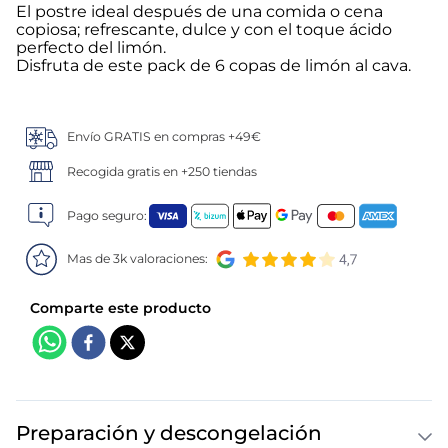
El postre ideal después de una comida o cena
copiosa; refrescante, dulce y con el toque ácido
5
.
verduras
perfecto del limón.
Disfruta de este pack de 6 copas de limón al cava.
6
.
croquetas
7
.
canelones
Envío GRATIS en compras +49€
Recogida gratis en +250 tiendas
8
.
gambon
Pago seguro:
9
.
listísimos
Mas de 3k valoraciones:
10
.
pollo
Preparación y descongelación