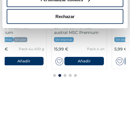
Rechazar
Lomos de merluza
Filetes de lubina
austral MSC Premium
Premium
Sin espinas
Sin espinas
15,99 €
5,99 €
Pack 4 un
Pack 180 g
Añadir
Añadir