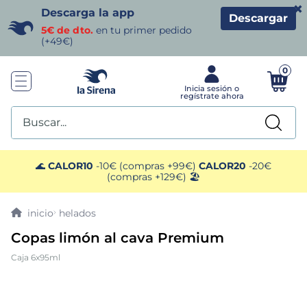
×
Descarga la app
Descargar
5€ de dto.
en tu primer pedido
(+49€)
0
Buscar...
TÉRMINOS MÁS BUSCADOS
🌊
CALOR10
-10€ (compras +99€)
CALOR20
-20€
(compras +129€) 🏖️
1
.
helados sirena
helados
2
.
gambas
Copas limón al cava Premium
Caja 6x95ml
3
.
patatas
4
.
gamba