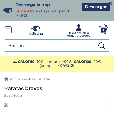
×
Descarga la app
Descargar
5€ de dto.
en tu primer pedido
(+49€)
0
Buscar...
TÉRMINOS MÁS BUSCADOS
🌊
CALOR10
-10€ (compras +99€)
CALOR20
-20€
(compras +129€) 🏖️
1
.
helados sirena
verdura
patatas
2
.
gambas
Patatas bravas
Bolsa 600 g
3
.
patatas
4
.
gamba