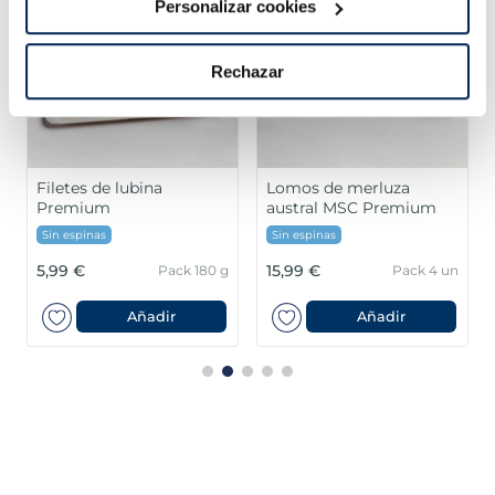
Personalizar cookies
Rechazar
Filetes de lubina
Lomos de merluza
Premium
austral MSC Premium
Sin espinas
Sin espinas
5,99 €
15,99 €
Pack 180 g
Pack 4 un
Añadir
Añadir