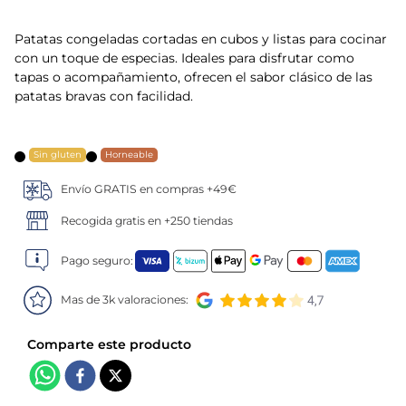
5
.
verduras
Patatas congeladas cortadas en cubos y listas para cocinar
con un toque de especias. Ideales para disfrutar como
6
.
croquetas
tapas o acompañamiento, ofrecen el sabor clásico de las
patatas bravas con facilidad.
7
.
canelones
Sin gluten
Horneable
8
.
listísimos
Envío GRATIS en compras +49€
9
.
gambon
Recogida gratis en +250 tiendas
10
.
pollo
Pago seguro:
Mas de 3k valoraciones: