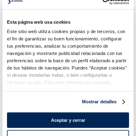
Esta página web usa cookies
Patata Air Fryer Julienne
Bocaditos de patata
McCain
Este sitio web utiliza cookies propias y de terceros, con
Vegano
Sin gluten
el fin de garantizar su buen funcionamiento, configurar
3,79 €
1,99 €
tus preferencias, analizar tu comportamiento de
Bolsa 600g
Bolsa 600g
navegación y mostrarte publicidad relacionada con tus
Añadir
Añadir
preferencias sobre la base de un perfil elaborado a partir
de tus hábitos de navegación. Puedes “Aceptar cookies”
si deseas instalarlas todas, o bien configurarlas o
rechazar su uso. Para más información consulta
nuestra
Política de Cookies.
Mostrar detalles
¡Combínalo y hazte un menú de 10!
Aceptar y cerrar