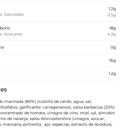
1.2
g
es: Saturadas
0.5
g
rbono
18
g
es: Azúcares
4.2
g
ia
0
g
16
g
1.2
g
tes
do marinada (80%) (costilla de cerdo, agua, sal,
trifosfatos, gelificante: carragenanos), salsa barbacoa (20%)
concentrado de tomate, vinagre de vino, miel, sal, almidón
o de naranja, salsa Worcestershire (vinagre, azúcar,
, manzana, pimienta , ajo, especias, extracto de levadura,