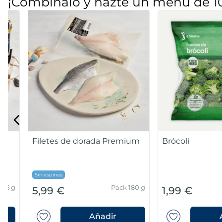
¡Combínalo y hazte un menú de 1
Filetes de dorada Premium
Brócoli
Sin espinas
Pack 180 g
5,99 €
1,99 €
Añadir
Añad