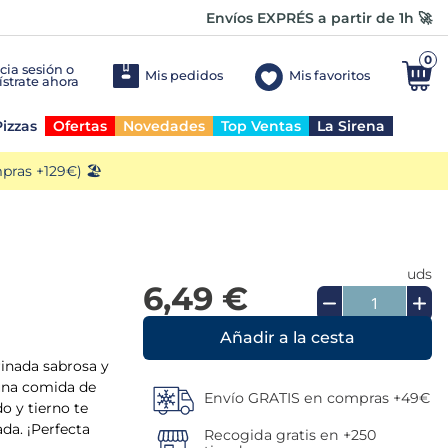
Envíos EXPRÉS a partir de 1h 🚀
0
Mis pedidos
Mis favoritos
izzas
Ofertas
Novedades
Top Ventas
La Sirena
ras +129€) 🏖️
uds
6,49 €
Añadir a la cesta
rinada sabrosa y
e una comida de
Envío GRATIS en compras +49€
o y tierno te
ada. ¡Perfecta
Recogida gratis en +250