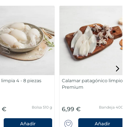
pia 4 - 8 piezas
Calamar patagónico limpio
Premium
Bolsa 510 g
Bandeja 400 g
6,99 €
Añadir
Añadir