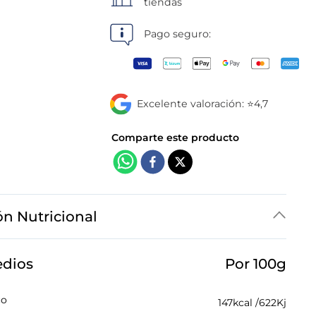
tiendas
Pago seguro:
Excelente valoración: ⭐4,7
ón Nutricional
edios
Por 100g
co
147
kcal /
622
Kj