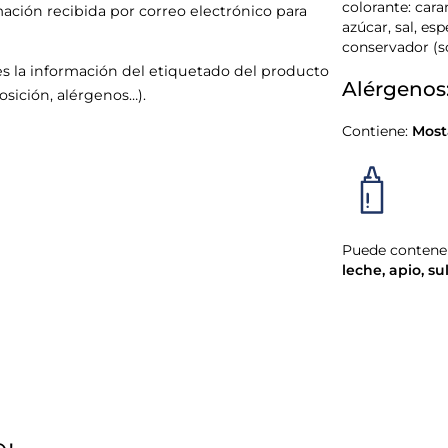
colorante: car
mación recibida por correo electrónico para
azúcar, sal, es
conservador (s
s la información del etiquetado del producto
Alérgenos
sición, alérgenos…).
Contiene:
Most
Puede contener
leche
,
apio
,
sul