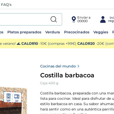
FAQ's
Enviar a
00000
os
Platos preparados
Verdura
Precocinados
Veggies
P
e verano! 🌊
CALOR10
-10€ (compras +99€)
CALOR20
-20€ (comp
Cocinas del mundo
Costilla barbacoa
Caja 400 g
Costilla barbacoa, preparada con una ma
lista para cocinar. Ideal para disfrutar d
estilo barbacoa en casa. Su sabor ahumad
hará sentir como en una auténtica parrill