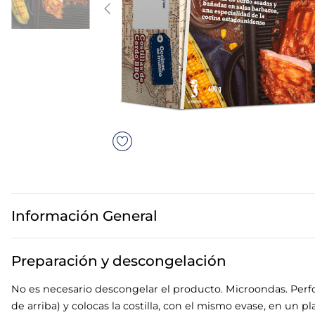
7
.
canelones
8
.
gambon
9
.
listísimos
10
.
pollo
Información General
Preparación y descongelación
No es necesario descongelar el producto. Microondas. Perfora
de arriba) y colocas la costilla, con el mismo evase, en un 