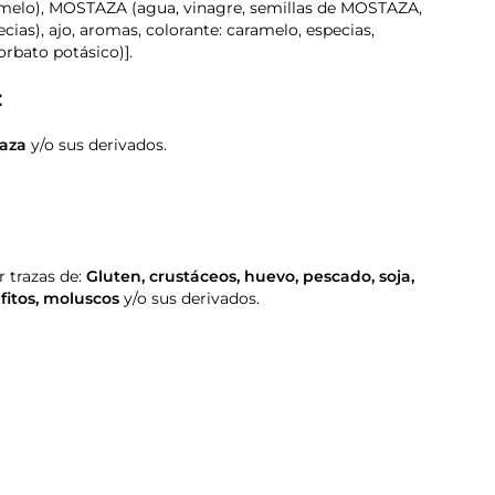
amelo), MOSTAZA (agua, vinagre, semillas de MOSTAZA,
pecias), ajo, aromas, colorante: caramelo, especias,
orbato potásico)].
:
aza
y/o sus derivados.
 trazas de:
Gluten
,
crustáceos
,
huevo
,
pescado
,
soja
,
fitos
,
moluscos
y/o sus derivados.