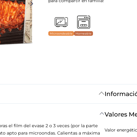
para compartir en familia!
Microondeable
Horneable
Informaci
Valores M
s el film del evase 2 o 3 veces (por la parte
Valor energéti
plato apto para microondas. Calientas a máxima