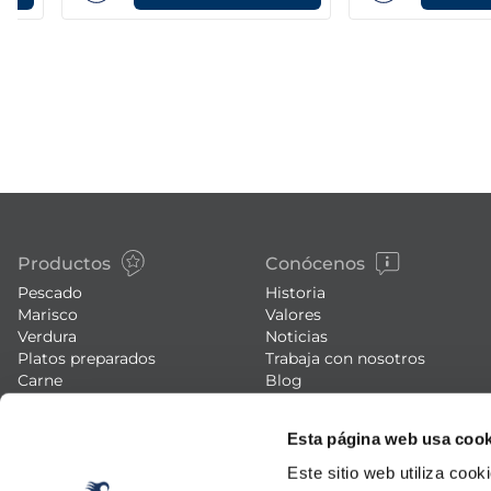
Productos
Conócenos
Pescado
Historia
Marisco
Valores
Verdura
Noticias
Platos preparados
Trabaja con nosotros
Carne
Blog
Helados y postres
Eventos
FAQs (preguntas frecuentes)
Esta página web usa cook
Este sitio web utiliza cook