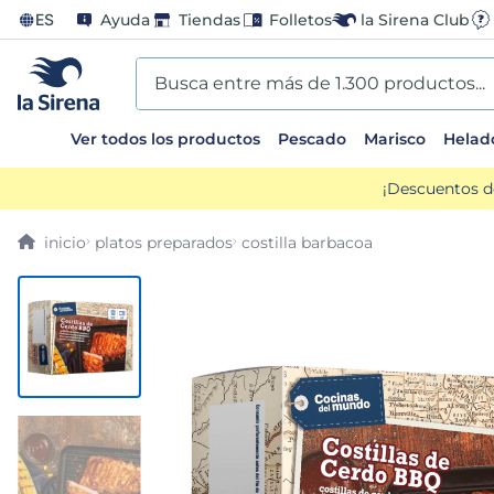
ES
Ayuda
Tiendas
Folletos
la Sirena Club
Busca entre más de 1.300 productos...
Ver todos los productos
Pescado
Marisco
Helad
TÉRMINOS MÁS BUSCADOS
¡Descuentos d
1
.
helados sirena
platos preparados
costilla barbacoa
2
.
gambas
3
.
patatas
4
.
gamba
5
.
verduras
6
.
croquetas