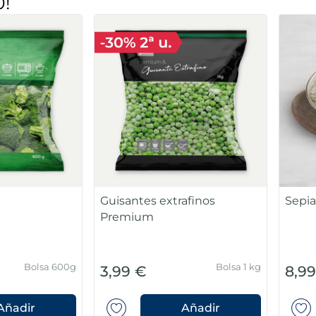
0!
Guisantes extrafinos
Sepia lim
Premium
Bolsa 600g
Bolsa 1 kg
3,99 €
8,99 €
ir
Añadir