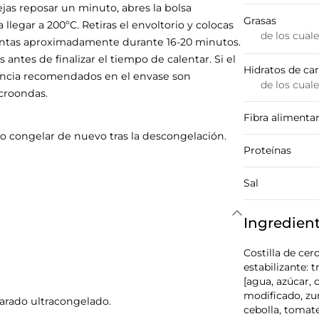
as reposar un minuto, abres la bolsa
Grasas
llegar a 200ºC. Retiras el envoltorio y colocas
de los cual
ientas aproximadamente durante 16-20 minutos.
 antes de finalizar el tiempo de calentar. Si el
Hidratos de ca
encia recomendados en el envase son
de los cual
croondas.
Fibra alimentar
o congelar de nuevo tras la descongelación.
Proteínas
Sal
Ingredien
Costilla de cer
estabilizante: 
[agua, azúcar, 
modificado, zum
parado ultracongelado.
cebolla, tomate