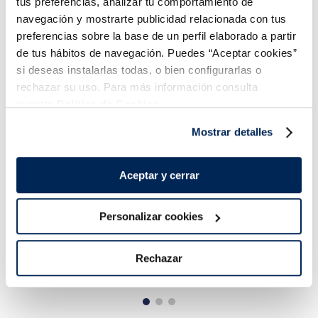
tus preferencias, analizar tu comportamiento de
¡Combínalo y hazte un menú de 10!
navegación y mostrarte publicidad relacionada con tus
preferencias sobre la base de un perfil elaborado a partir
de tus hábitos de navegación. Puedes “Aceptar cookies”
si deseas instalarlas todas, o bien configurarlas o
rechazar su uso. Para más información consulta
nuestra
Política de Cookies.
Mostrar detalles
Aceptar y cerrar
Lomos de salmón
Filetes de salmón
noruego Premium
Premium
Sin espinas
Sin piel
Sin espinas
Sin piel
Personalizar cookies
16,99 €
13,99 €
Pack 4 x 125 g
Pack 4u 400 g
Rechazar
Añadir
Añadir