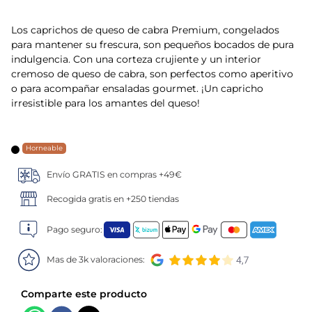
5
.
verduras
Los caprichos de queso de cabra Premium, congelados
para mantener su frescura, son pequeños bocados de pura
6
.
croquetas
indulgencia. Con una corteza crujiente y un interior
cremoso de queso de cabra, son perfectos como aperitivo
o para acompañar ensaladas gourmet. ¡Un capricho
7
.
canelones
irresistible para los amantes del queso!
8
.
gambon
Horneable
9
.
listísimos
Envío GRATIS en compras +49€
10
.
pollo
Recogida gratis en +250 tiendas
Pago seguro:
Mas de 3k valoraciones: