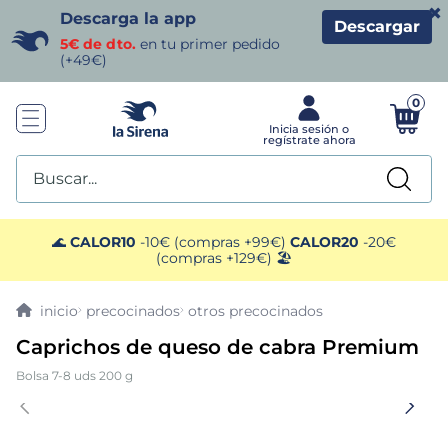
×
Descarga la app
Descargar
5€ de dto.
en tu primer pedido
(+49€)
0
Buscar...
TÉRMINOS MÁS BUSCADOS
🌊
CALOR10
-10€ (compras +99€)
CALOR20
-20€
(compras +129€) 🏖️
1
.
helados sirena
precocinados
otros precocinados
2
.
gambas
Caprichos de queso de cabra Premium
Bolsa 7-8 uds 200 g
3
.
patatas
4
.
gamba