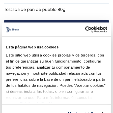
Tostada de pan de pueblo 80g
Añadir todo a la cesta
Guardar en favoritos
Esta página web usa cookies
Este sitio web utiliza cookies propias y de terceros, con
el fin de garantizar su buen funcionamiento, configurar
Preparación
tus preferencias, analizar tu comportamiento de
navegación y mostrarte publicidad relacionada con tus
preferencias sobre la base de un perfil elaborado a partir
Presenta el bacalao directamente congelado en un
de tus hábitos de navegación. Puedes “Aceptar cookies”
bol o plato hondo y cubre con agua corriente, así lo
si deseas instalarlas todas, o bien configurarlas o
descongelas además de eliminarle un
pelín
de sal.
rechazar su uso. Para más información consulta
Una vez descongelado, envuélvelo en un trapo
nuestra
Política de Cookies.
y
aprieta
hasta retirar todo el exceso de agua.
Reserva.