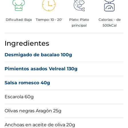
5
.
verduras
Dificultad:
Baja
Tiempo:
10 - 20‘
Plato:
Plato
Calorías:
- de
6
.
croquetas
principal
500kCal
7
.
canelones
Ingredientes
8
.
gambon
Desmigado de bacalao 100g
9
.
listísimos
Pimientos asados Velreal 130g
10
.
pollo
Salsa romesco 40g
Escarola 60g
Olivas negras Aragón 25g
Anchoas en aceite de oliva 20g