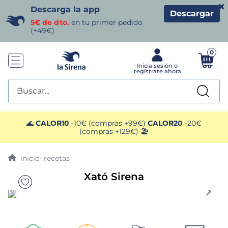
×
Descarga la app
Descargar
5€ de dto.
en tu primer pedido
(+49€)
0
Buscar...
TÉRMINOS MÁS BUSCADOS
🌊
CALOR10
-10€ (compras +99€)
CALOR20
-20€
(compras +129€) 🏖️
1
.
helados sirena
recetas
2
.
gambas
Xató Sirena
3
.
patatas
4
.
gamba