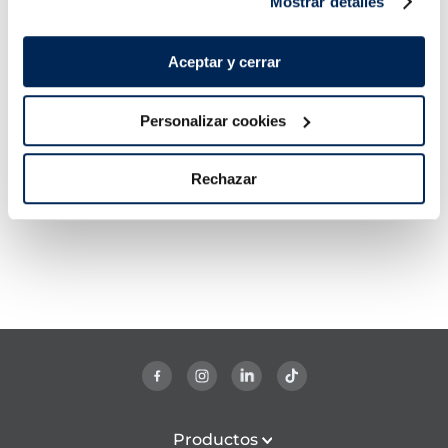
Mostrar detalles
Coloca los pimientos asados en un bol apto para
microondas, tápalos y regenera a potencia media-
alta 3-4 minutos (650 W). Reserva.
Aceptar y cerrar
Aliña olivas, anchoas y escarola en un bol. Añade un
par de cucharadas de aceite de conserva de las
Personalizar cookies
anchoas y una cucharada de salsa romesco. Ahora
preséntala en el plato
acompañada
con los
pimientos asados y el bacalao desmigado en crudo.
Rechazar
Productos