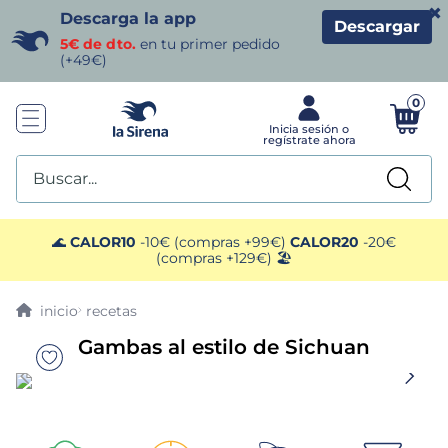
×
Descarga la app
Descargar
5€ de dto.
en tu primer pedido
(+49€)
0
Buscar...
TÉRMINOS MÁS BUSCADOS
🌊
CALOR10
-10€ (compras +99€)
CALOR20
-20€
(compras +129€) 🏖️
1
.
helados sirena
recetas
2
.
gambas
Gambas al estilo de Sichuan
3
.
patatas
4
.
gamba