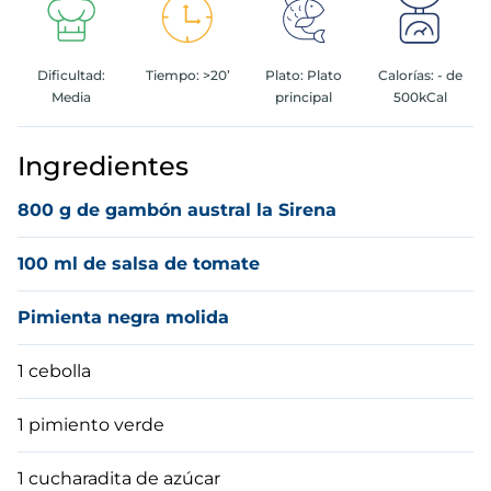
5
.
verduras
Dificultad:
Tiempo:
>20’
Plato:
Plato
Calorías:
- de
6
.
croquetas
Media
principal
500kCal
7
.
canelones
Ingredientes
8
.
gambon
800 g de gambón austral la Sirena
9
.
listísimos
100 ml de salsa de tomate
10
.
pollo
Pimienta negra molida
1 cebolla
1 pimiento verde
1 cucharadita de azúcar