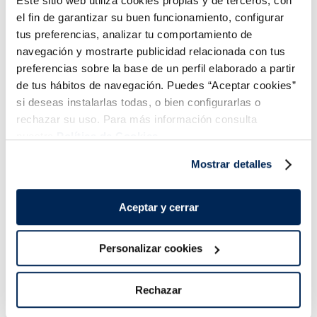
Este sitio web utiliza cookies propias y de terceros, con
Descongela los gambones sumergiéndolos en agua fría
el fin de garantizar su buen funcionamiento, configurar
durante unos 20 minutos. Una vez descongelados,
tus preferencias, analizar tu comportamiento de
escúrrelos, pélalos y quítales la cabeza que reservarás
navegación y mostrarte publicidad relacionada con tus
junto con los caparazones.
preferencias sobre la base de un perfil elaborado a partir
de tus hábitos de navegación. Puedes “Aceptar cookies”
si deseas instalarlas todas, o bien configurarlas o
Saltea los gambones salpimentados dentro de una sartén
rechazar su uso. Para más información consulta
con un poco de aceite muy caliente durante un par de
nuestra
Política de Cookies.
minutos y resérvalos. También puedes preparar esta
Mostrar detalles
receta dentro de un wok, al estilo más tradicional.
Aceptar y cerrar
Mientras, corta la cebolla y el pimiento a la juliana, es decir,
en tiras finas y saltéalos en el mismo aceite. Cuando
Personalizar cookies
empiecen a dorarse, añade la salsa de tomate, una
cucharada de azúcar y una de pimienta Sichuan molida o
un poco de guindilla picada.
Rechazar