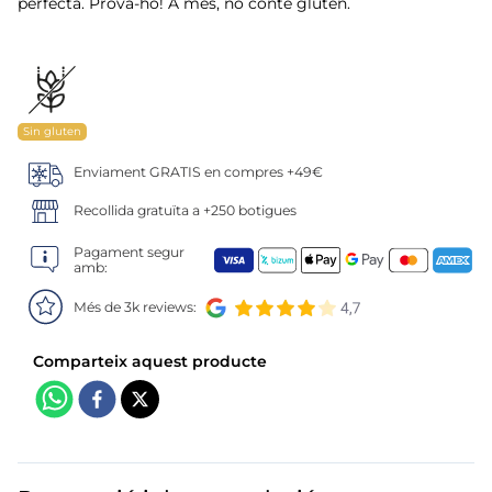
6
.
pan bao
perfecta. Prova-ho! A més, no conté gluten.
7
.
menus
8
.
helados polos
Sin gluten
9
.
calamar sirena
Enviament GRATIS en compres +49€
Recollida gratuïta a +250 botigues
10
.
salmó premium
Pagament segur
amb:
Més de 3k reviews: