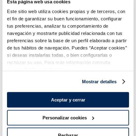
Esta página web usa cookies
Vaset gelat vainilla i
Vaset gelat nata i
Este sitio web utiliza cookies propias y de terceros, con
xocolata
maduixa
el fin de garantizar su buen funcionamiento, configurar
Sin gluten
Sin gluten
tus preferencias, analizar tu comportamiento de
0,99 €
0,99 €
Unitat 100 ml
Unitat 100 ml
navegación y mostrarte publicidad relacionada con tus
preferencias sobre la base de un perfil elaborado a partir
Añadir
Añadir
de tus hábitos de navegación. Puedes “Aceptar cookies”
COMBINABLE
COMBINABLE
si deseas instalarlas todas, o bien configurarlas o
rechazar su uso. Para más información consulta
nuestra
Política de Cookies.
Mostrar detalles
Combina-ho i fes un menú de 10!
Aceptar y cerrar
Personalizar cookies
Rechazar