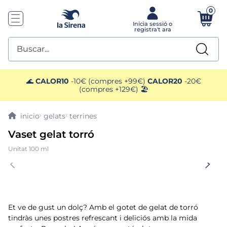
0
Buscar...
TOP SEARCHES
🌊
CALOR10
-10€ (compres +99€)
CALOR20
-20€
(compres +129€) 🏖️
1
.
plato preparado
gelats
terrines
2
.
ensaladilla
Vaset gelat torró
Unitat 100 ml
3
.
gelats sirena
4
.
vegan
5
.
preparado paella
Et ve de gust un dolç? Amb el gotet de gelat de torró
tindràs unes postres refrescant i deliciós amb la mida