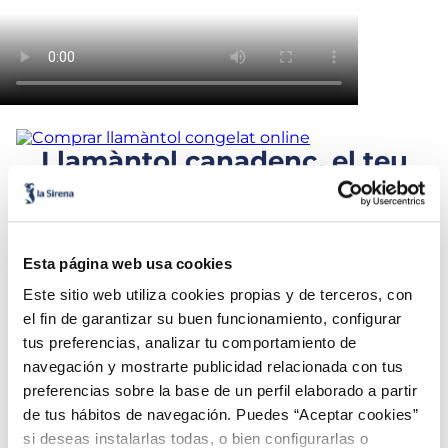
Llamàntol canadenc, el teu
paladar s'ho mereix!
Tenir una casa llamàntol de màxima qualitat com
acabat de sortir del mar? Això sí que és cosa bona! De
Esta página web usa cookies
Canadà a la teva taula només amb una comanda
Este sitio web utiliza cookies propias y de terceros, con
online.
el fin de garantizar su buen funcionamiento, configurar
tus preferencias, analizar tu comportamiento de
➡️
VULL LLAMÀNTOL
navegación y mostrarte publicidad relacionada con tus
preferencias sobre la base de un perfil elaborado a partir
Trucs per descongelar i
de tus hábitos de navegación. Puedes “Aceptar cookies”
cuinar llamàntol
si deseas instalarlas todas, o bien configurarlas o