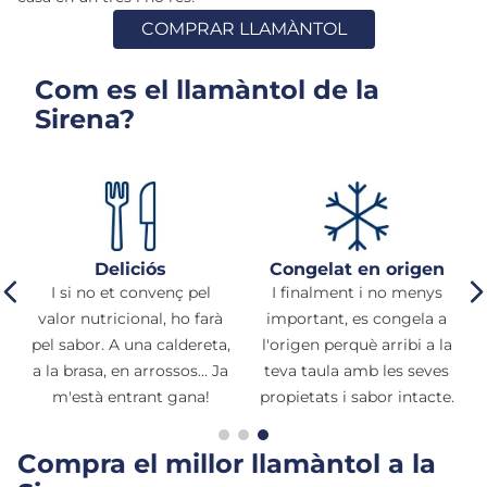
6
.
croquetas
COMPRAR LLAMÀNTOL
7
.
canelones
Com es el llamàntol de la
8
.
gambon
Sirena?
9
.
listísimos
10
.
pollo
Deliciós
Congelat en origen
I si no et convenç pel
I finalment i no menys
valor nutricional, ho farà
important, es congela a
pel sabor. A una caldereta,
l'origen perquè arribi a la
a la brasa, en arrossos... Ja
teva taula amb les seves
m'està entrant gana!
propietats i sabor intacte.
Compra el millor llamàntol a la