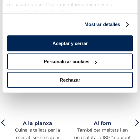
rechazar su uso. Para más información consulta
Necessites una mà a la cuina? No et preocupis! Visita
nuestra
Política de Cookies.
els nostres trucs i aprèn tot el que has de saber per
preparar el millor llamàntol.
Mostrar detalles
➡️
Veure trucs per cuinar llamàntol
Aceptar y cerrar
T'ensenyem com preparar-lo!
Personalizar cookies
Rechazar
A la planxa
Al forn
Cuina'ls tallats per la
També per meitats i en
s
meitat, sense cap ni
una safata, a 180 º i durant