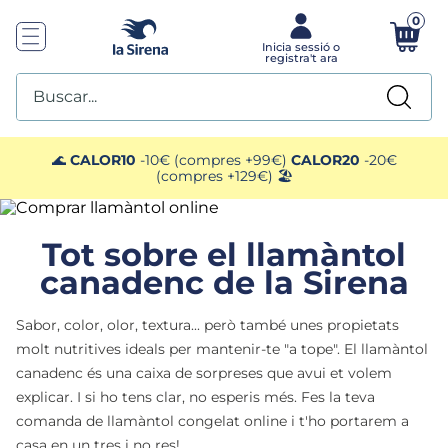
0
Buscar...
TOP SEARCHES
🌊
CALOR10
-10€ (compres +99€)
CALOR20
-20€
(compres +129€) 🏖️
1
.
helados sirena
Tot sobre el llamàntol
2
.
gambas
canadenc de la Sirena
3
.
patatas
Sabor, color, olor, textura... però també unes propietats
molt nutritives ideals per mantenir-te "a tope". El llamàntol
4
.
gamba
canadenc és una caixa de sorpreses que avui et volem
explicar. I si ho tens clar, no esperis més. Fes la teva
5
.
verduras
comanda de llamàntol congelat online i t'ho portarem a
casa en un tres i no res!