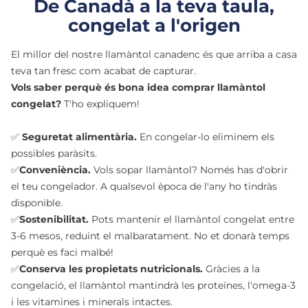
De Canadà a la teva taula,
congelat a l'origen
El millor del nostre llamàntol canadenc és que arriba a casa
teva tan fresc com acabat de capturar.
Vols saber perquè és bona idea comprar llamàntol
congelat?
T'ho expliquem!
✅
Seguretat alimentària.
En congelar-lo eliminem els
possibles paràsits.
✅
Conveniència.
Vols sopar llamàntol? Només has d'obrir
el teu congelador. A qualsevol època de l'any ho tindràs
disponible.
✅
Sostenibilitat.
Pots mantenir el llamàntol congelat entre
3-6 mesos, reduint el malbaratament. No et donarà temps
perquè es faci malbé!
✅
Conserva les propietats nutricionals.
Gràcies a la
congelació, el llamàntol mantindrà les proteïnes, l'omega-3
i les vitamines i minerals intactes.