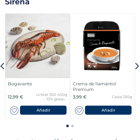
Sirena
Bogavante
Crema de llamàntol
Premium
Unitat 350-450g
12,99 €
3,99 €
Caixa 250g
- 10% glaseig
protector
Añadir
Añadir