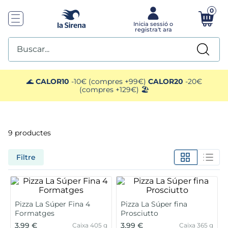
0
Buscar...
TOP SEARCHES
🌊
CALOR10
-10€ (compres +99€)
CALOR20
-20€
(compres +129€) 🏖️
1
.
helados sirena
2
.
gambas
9
productes
3
.
patatas
Filtre
4
.
gamba
5
.
croquetas
Pizza La Súper Fina 4
Pizza La Súper fina
Formatges
Prosciutto
3,99 €
3,99 €
Caixa 405 g
Caixa 365 g