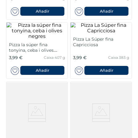
6
.
verduras
Añadir
Añadir
7
.
canelones
8
.
listísimos
Pizza La Súper fina
Pizza la súper fina
Capricciosa
9
.
gambon
tonyina, ceba i olives
negres
3,99 €
3,99 €
Caixa 407 g
Caixa 383 g
10
.
pollo
Añadir
Añadir