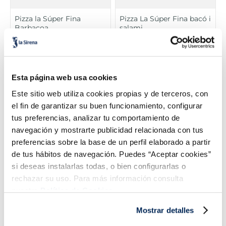
Pizza la Súper Fina
Pizza La Súper Fina bacó i
Barbacoa
salami
3,99 €
3,99 €
Unitat 400 g
Caixa 411 g
Añadir
Añadir
Esta página web usa cookies
Este sitio web utiliza cookies propias y de terceros, con
el fin de garantizar su buen funcionamiento, configurar
tus preferencias, analizar tu comportamiento de
navegación y mostrarte publicidad relacionada con tus
preferencias sobre la base de un perfil elaborado a partir
de tus hábitos de navegación. Puedes “Aceptar cookies”
si deseas instalarlas todas, o bien configurarlas o
rechazar su uso. Para más información consulta
Pizza La Súper Fina
Pizza La Súper Fina
nuestra
Política de Cookies.
Vegetal
carbonara
Mostrar detalles
3,99 €
3,99 €
Caixa 390 g
Caixa 440 g