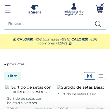
0
Buscar...
TOP SEARCHES
🌊
CALOR10
-10€ (compres +99€)
CALOR20
-20€
(compres +129€) 🏖️
1
.
helados sirena
2
.
gambas
4
productes
3
.
patatas
Filtre
4
.
gamba
Surtido de setas Basic
5
.
verduras
Surtido de setas con
boletus silvestres
3,99 €
1,99 €
Bossa 500g
Bossa 450g