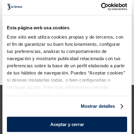
6
.
croquetas
Añadir
Añadir
7
.
canelones
Esta página web usa cookies
8
.
listísimos
Este sitio web utiliza cookies propias y de terceros, con
Boletus troceados
Mezcla de setas silvestres
Premium
Premium
9
.
gambon
el fin de garantizar su buen funcionamiento, configurar
5,99 €
6,99 €
Bossa 300 g
Bossa 300 g
tus preferencias, analizar tu comportamiento de
10
.
pollo
navegación y mostrarte publicidad relacionada con tus
Añadir
Añadir
preferencias sobre la base de un perfil elaborado a partir
de tus hábitos de navegación. Puedes “Aceptar cookies”
Error:
Request failed with status code 429
si deseas instalarlas todas, o bien configurarlas o
rechazar su uso. Para más información consulta
nuestra
Política de Cookies.
Mostrar detalles
Productes
Aceptar y cerrar
Coneix-nos