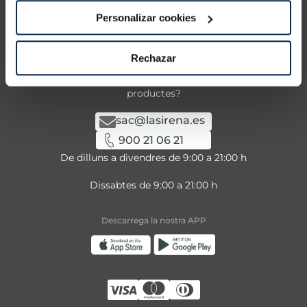
Personalizar cookies
La Sirena
Rechazar
Contacta amb nosaltres
Tens alguna consulta sobre els nostres serveis o
productes?
sac@lasirena.es
900 21 06 21
De dilluns a divendres de 9:00 a 21:00 h
Dissabtes de 9:00 a 21:00 h
Descarrega la nostra APP