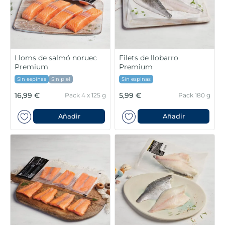
6
.
gelats sirena
7
.
menus
8
.
calamar sirena
Lloms de salmó noruec
Filets de llobarro
Premium
Premium
9
.
salmó premium
Sin espinas
Sin piel
Sin espinas
16,99 €
5,99 €
Pack 4 x 125 g
Pack 180 g
10
.
helados polos
Añadir
Añadir