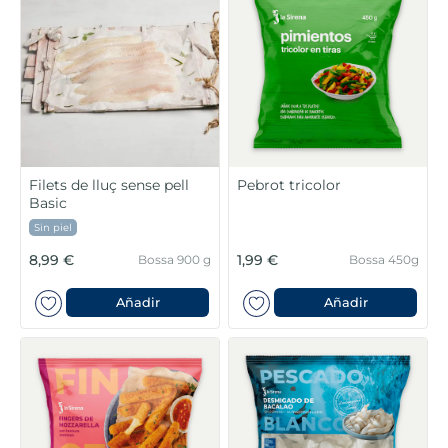
Filets de lluç sense pell
Pebrot tricolor
Basic
Sin piel
8,99 €
1,99 €
Bossa 900 g
Bossa 450g
Añadir
Añadir