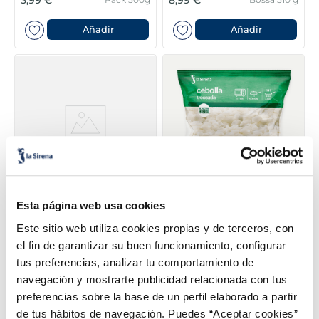
Añadir
Añadir
Esta página web usa cookies
Ceba trossejada
Anelles a la romana extra
Premium
Este sitio web utiliza cookies propias y de terceros, con
5,49 €
1,49 €
Bossa 390g
Bossa 600g
el fin de garantizar su buen funcionamiento, configurar
tus preferencias, analizar tu comportamiento de
Añadir
Añadir
navegación y mostrarte publicidad relacionada con tus
preferencias sobre la base de un perfil elaborado a partir
de tus hábitos de navegación. Puedes “Aceptar cookies”