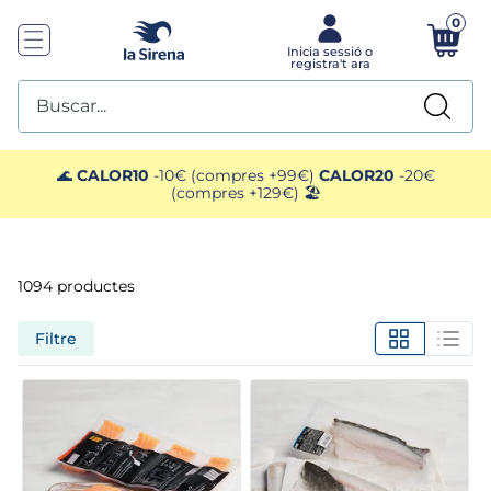
0
Buscar...
TOP SEARCHES
🌊
CALOR10
-10€ (compres +99€)
CALOR20
-20€
(compres +129€) 🏖️
1
.
mejillones
2
.
pimientos
1094
productes
3
.
mango
Filtre
4
.
edamame
5
.
ensaladilla