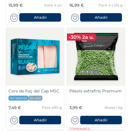
15,99 €
16,99 €
Pack 4 un
Pack 4 x 125 g
Añadir
Añadir
Cors de lluç del Cap MSC
Pèsols extrafins Premium
Sin espinas
Sin piel
7,49 €
3,99 €
Pack 480 g
Bossa 1 kg
Añadir
Añadir
COMBINABLE