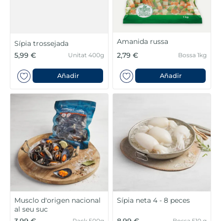
Amanida russa
Sípia trossejada
5,99 €
2,79 €
Unitat 400g
Bossa 1kg
Añadir
Añadir
Musclo d'origen nacional
Sípia neta 4 - 8 peces
al seu suc
3,99 €
8,99 €
Pack 500g
Bossa 510 g