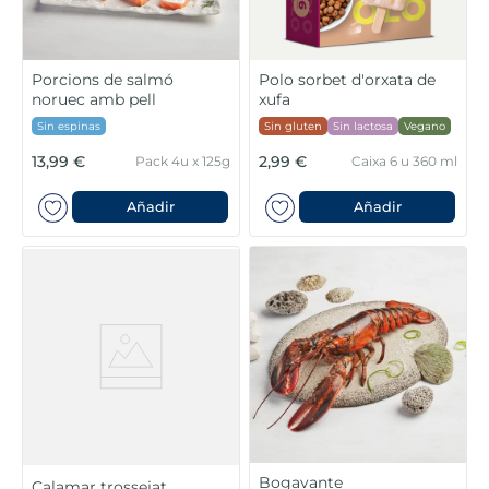
Porcions de salmó
Polo sorbet d'orxata de
noruec amb pell
xufa
Sin espinas
Sin gluten
Sin lactosa
Vegano
13,99 €
2,99 €
Pack 4u x 125g
Caixa 6 u 360 ml
Añadir
Añadir
Bogavante
Calamar trossejat