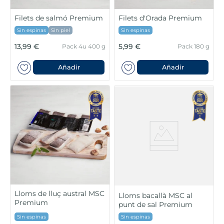
Filets de salmó Premium
Filets d'Orada Premium
Sin espinas
Sin piel
Sin espinas
13,99 €
5,99 €
Pack 4u 400 g
Pack 180 g
Añadir
Añadir
Lloms de lluç austral MSC
Lloms bacallà MSC al
Premium
punt de sal Premium
Sin espinas
Sin espinas