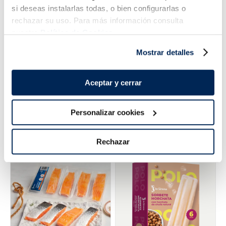
si deseas instalarlas todas, o bien configurarlas o
rechazar su uso. Para más información consulta
nuestra
Política de Cookies.
Mostrar detalles
Aceptar y cerrar
Mongeta sencera
Cues de rap oriental
extrafina Premium
Personalizar cookies
3,99 €
11,99 €
Bossa 1 kg
Bossa 900 g
Añadir
Añadir
Rechazar
COMBINABLE