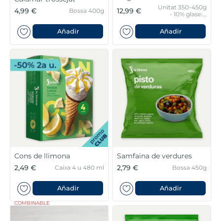
Unitat 350-450g
4,99 €
12,99 €
Bossa 400g
- 10% glaseig
protector
Añadir
Añadir
Cons de llimona
Samfaina de verdures
2,49 €
2,79 €
Caixa 4 u 480 ml
Bossa 450g
Añadir
Añadir
COMBINABLE