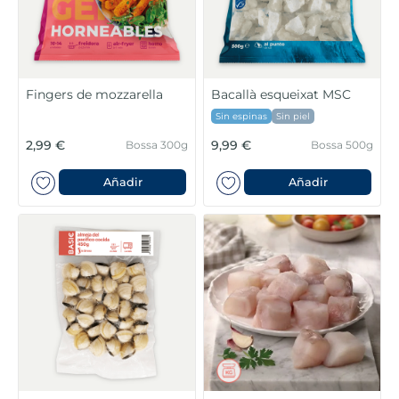
Fingers de mozzarella
Bacallà esqueixat MSC
Sin espinas
Sin piel
2,99 €
9,99 €
Bossa 300g
Bossa 500g
Añadir
Añadir