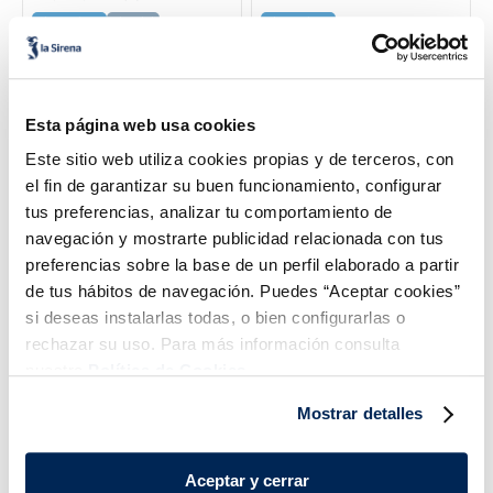
Sin espinas
Sin piel
Sin espinas
4,99 €
5,99 €
Pack 1 x 150g
Pack 100g
Añadir
Añadir
Esta página web usa cookies
Este sitio web utiliza cookies propias y de terceros, con
el fin de garantizar su buen funcionamiento, configurar
tus preferencias, analizar tu comportamiento de
navegación y mostrarte publicidad relacionada con tus
preferencias sobre la base de un perfil elaborado a partir
de tus hábitos de navegación. Puedes “Aceptar cookies”
si deseas instalarlas todas, o bien configurarlas o
rechazar su uso. Para más información consulta
nuestra
Política de Cookies.
Lomos de salmón a la
LLoms de salmó BIO
naranja Listísimos
Mostrar detalles
Sin espinas
Sin espinas
Bio
9,99 €
11,99 €
Pack 250 g
Pack 2 x 125 g
Aceptar y cerrar