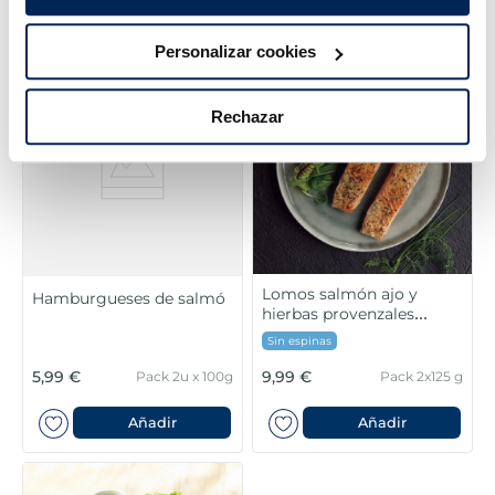
Añadir
Añadir
Personalizar cookies
Rechazar
Lomos salmón ajo y
Hamburgueses de salmó
hierbas provenzales
Listísimos
Sin espinas
5,99 €
9,99 €
Pack 2u x 100g
Pack 2x125 g
Añadir
Añadir