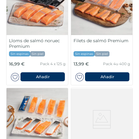
6
.
croquetas
7
.
canelones
8
.
gambon
Lloms de salmó noruec
Filets de salmó Premium
9
.
listísimos
Premium
Sin espinas
Sin piel
Sin espinas
Sin piel
10
.
pollo
16,99 €
13,99 €
Pack 4 x 125 g
Pack 4u 400 g
Añadir
Añadir