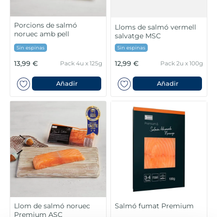
Porcions de salmó
Lloms de salmó vermell
noruec amb pell
salvatge MSC
Sin espinas
Sin espinas
13,99 €
12,99 €
Pack 4u x 125g
Pack 2u x 100g
Añadir
Añadir
Llom de salmó noruec
Salmó fumat Premium
Premium ASC