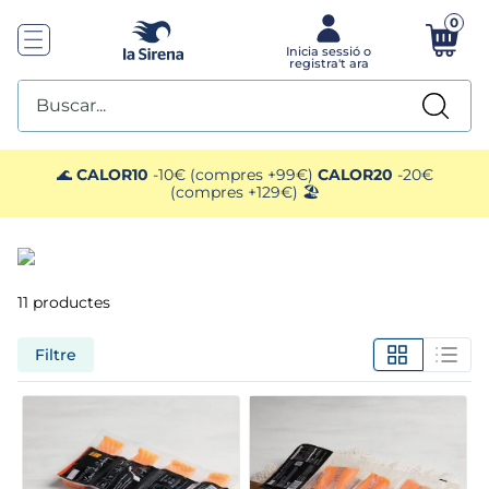
0
Buscar...
TOP SEARCHES
🌊
CALOR10
-10€ (compres +99€)
CALOR20
-20€
(compres +129€) 🏖️
1
.
helados sirena
2
.
gambas
11
productes
3
.
patatas
Filtre
4
.
gamba
5
.
verduras