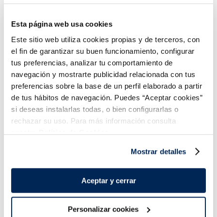
Esta página web usa cookies
Este sitio web utiliza cookies propias y de terceros, con
Hamburgueses de boví
Hamburgueses de boví
amb all i julivert
amb ceba caramel·litzada
el fin de garantizar su buen funcionamiento, configurar
Sin gluten
Sin lactosa
Bio
Sin gluten
Sin lactosa
tus preferencias, analizar tu comportamiento de
navegación y mostrarte publicidad relacionada con tus
5,49 €
5,49 €
Pack 2u x 200g
Pack 2u x 200 g
preferencias sobre la base de un perfil elaborado a partir
de tus hábitos de navegación. Puedes “Aceptar cookies”
Añadir
Añadir
si deseas instalarlas todas, o bien configurarlas o
rechazar su uso. Para más información consulta
nuestra
Política de Cookies.
Mostrar detalles
Aceptar y cerrar
Personalizar cookies