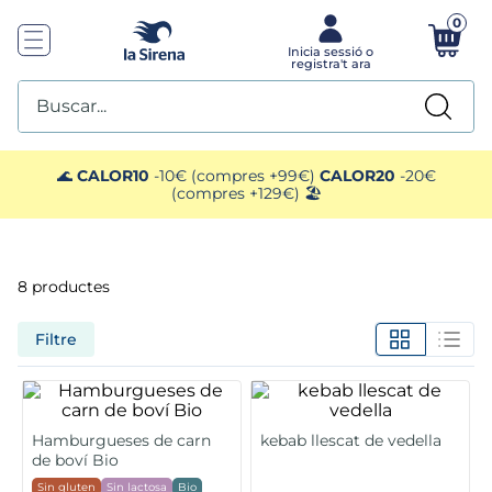
0
Buscar...
TOP SEARCHES
🌊
CALOR10
-10€ (compres +99€)
CALOR20
-20€
(compres +129€) 🏖️
1
.
plato preparado
2
.
ensaladilla
8
productes
3
.
gelats sirena
Filtre
4
.
vegan
5
.
preparado paella
Hamburgueses de carn
kebab llescat de vedella
de boví Bio
Sin gluten
Sin lactosa
Bio