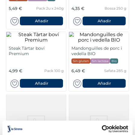
6
.
pan bao
5,49 €
4,35 €
Pack 2u x 240g
Bossa 250 g
7
.
menus
Añadir
Añadir
8
.
helados polos
9
.
calamar sirena
Steak Tàrtar boví
Mandonguilles de porc i
Premium
vedella BIO
10
.
salmó premium
Sin gluten
Sin lactosa
Bio
4,99 €
6,49 €
Pack 100 g
Safata 285 g
Añadir
Añadir