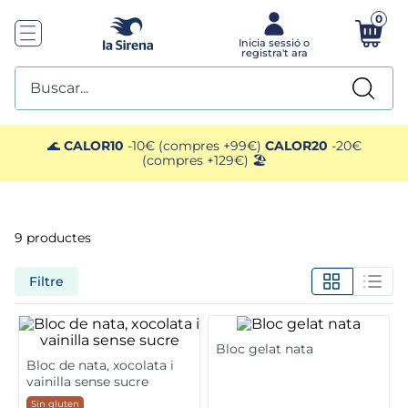
0
Buscar...
TOP SEARCHES
🌊
CALOR10
-10€ (compres +99€)
CALOR20
-20€
(compres +129€) 🏖️
1
.
plato preparado
2
.
ensaladilla
9
productes
3
.
gelats sirena
Filtre
4
.
vegan
Bloc gelat nata
5
.
preparado paella
Bloc de nata, xocolata i
vainilla sense sucre
Sin gluten