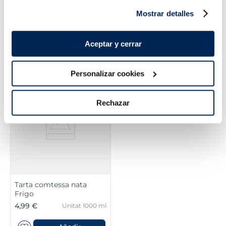
Galetes per a gelats
Lingot xocolata intensa
Mostrar detalles
Premium
0,59 €
7,99 €
Unitat 20 u 35 g
Unitat 335 ml
Aceptar y cerrar
Añadir
Añadir
Personalizar cookies
Rechazar
Tarta comtessa nata
Frigo
4,99 €
Unitat 1000 ml