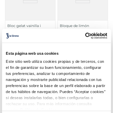
Bloc gelat vainilla i
Bloque de limón
xocolata
Sin gluten
Sin gluten
1,99 €
2,49 €
Unitat 1L
Unitat 1 L
Esta página web usa cookies
Añadir
Añadir
Este sitio web utiliza cookies propias y de terceros, con
el fin de garantizar su buen funcionamiento, configurar
tus preferencias, analizar tu comportamiento de
navegación y mostrarte publicidad relacionada con tus
preferencias sobre la base de un perfil elaborado a partir
de tus hábitos de navegación. Puedes “Aceptar cookies”
si deseas instalarlas todas, o bien configurarlas o
rechazar su uso. Para más información consulta
nuestra
Política de Cookies.