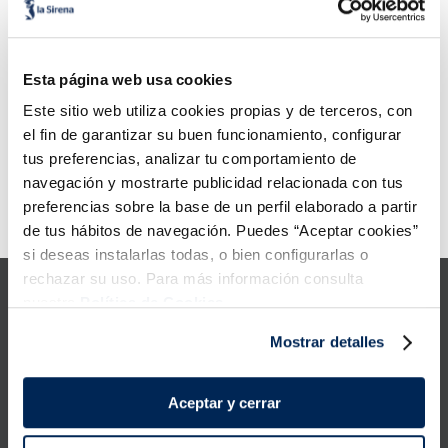
6
.
croquetas
7
.
canelones
Salmó fumat
Esta página web usa cookies
Premium
8
.
gambon
Este sitio web utiliza cookies propias y de terceros, con
Sin espinas
el fin de garantizar su buen funcionamiento, configurar
5,99 €
Pack 100g
9
.
listísimos
tus preferencias, analizar tu comportamiento de
navegación y mostrarte publicidad relacionada con tus
Añadir
10
.
pollo
preferencias sobre la base de un perfil elaborado a partir
Error:
Request failed with status code 429
de tus hábitos de navegación. Puedes “Aceptar cookies”
si deseas instalarlas todas, o bien configurarlas o
rechazar su uso. Para más información consulta
nuestra
Política de Cookies.
Mostrar detalles
Productes
Aceptar y cerrar
Coneix-nos