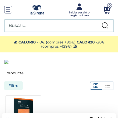
0
Buscar...
TOP SEARCHES
🌊
CALOR10
-10€ (compres +99€)
CALOR20
-20€
(compres +129€) 🏖️
1
.
helados sirena
2
.
gambas
1
producte
3
.
patatas
Filtre
4
.
gamba
5
.
verduras