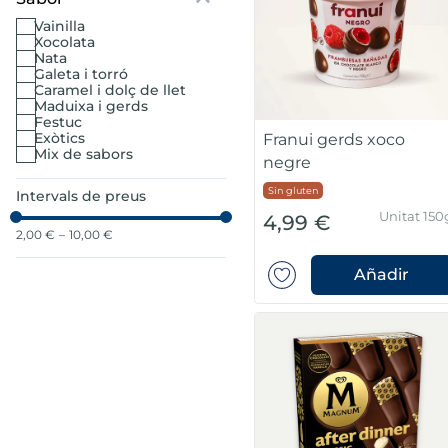
vainilla
xocolata
nata
galeta i torró
caramel i dolç de llet
maduixa i gerds
festuc
exòtics
Franui gerds xoco
mix de sabors
negre
Sin gluten
Intervals de preus
Unitat 150
4,99 €
2,00 €
–
10,00 €
Añadir