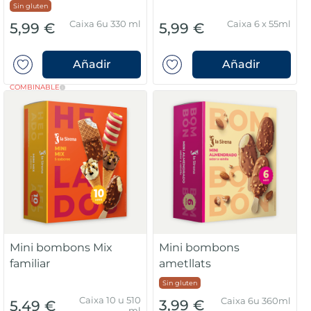
Sin gluten
Caixa 6u 330 ml
Caixa 6 x 55ml
5,99 €
5,99 €
Añadir
Añadir
COMBINABLE
Mini bombons Mix
Mini bombons
familiar
ametllats
Sin gluten
Caixa 10 u 510
Caixa 6u 360ml
3,99 €
5,49 €
ml