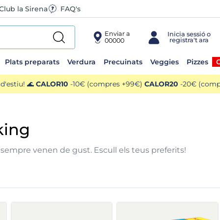
Club la Sirena
FAQ's
Enviar a
00000
Plats preparats
Verdura
Precuinats
Veggies
Pizzes
O
'estiu! 🌊
CALOR10
-10€ (compres +99€)
CALOR20
-20€ (compr
g
king
sempre venen de gust. Escull els teus preferits!