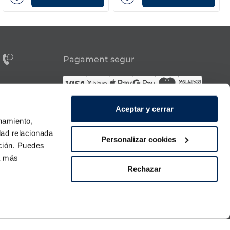
Pagament segur
tes?
Síguenos
Aceptar y cerrar
onamiento,
dad relacionada
a 21:00h.
Personalizar cookies
ación. Puedes
 diumenge.
ra más
Rechazar
Descarrega la nostra APP