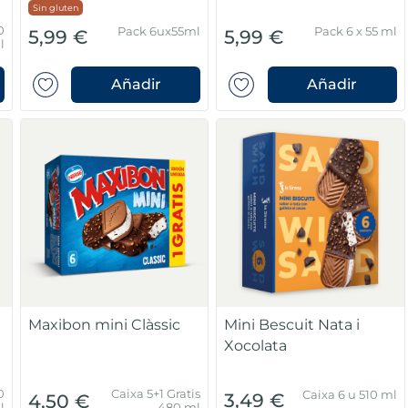
Sin gluten
0
Pack 6ux55ml
Pack 6 x 55 ml
5,99 €
5,99 €
l
Añadir
Añadir
t
Maxibon mini Clàssic
Mini Bescuit Nata i
Xocolata
0
Caixa 5+1 Gratis
Caixa 6 u 510 ml
3,49 €
4,50 €
l
480 ml