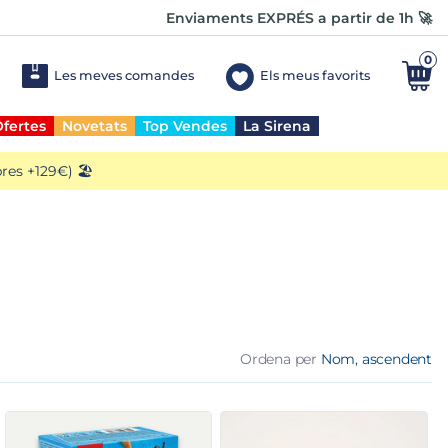
Enviaments EXPRÉS a partir de 1h 🚀
0
Les meves comandes
Els meus favorits
fertes
Novetats
Top Vendes
La Sirena
es +129€) 🏖️
Ordena per
Nom, ascendent