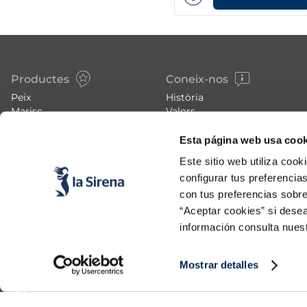
Productes
Coneix-nos
Peix
Història
Marisc
Valors
Verdura
Premsa
Plats preparats
Treballa amb nosaltres
Esta página web usa cook
Carn
Blog
Este sitio web utiliza cook
Gelats i postres
Esdeveniments
configurar tus preferencia
FAQs (preguntes freqüents)
con tus preferencias sobre
“Aceptar cookies” si desea
información consulta nues
Mostrar detalles