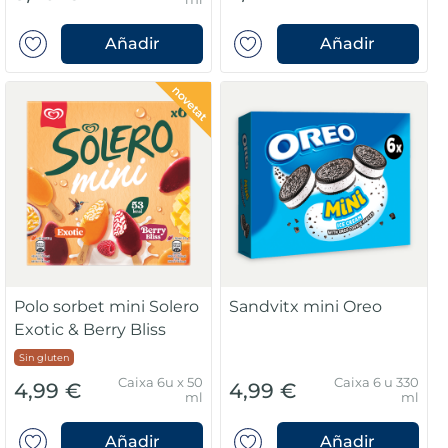
Añadir
Añadir
Polo sorbet mini Solero
Sandvitx mini Oreo
Exotic & Berry Bliss
Sin gluten
Caixa 6u x 50
Caixa 6 u 330
4,99 €
4,99 €
ml
ml
Añadir
Añadir