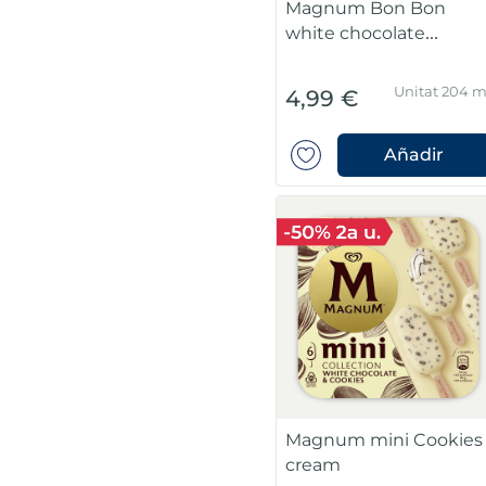
Magnum Bon Bon
white chocolate
cookies
Unitat 204 m
4,99 €
Añadir
Magnum mini Cookies
cream