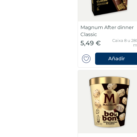
Magnum After dinner
Classic
Caixa 8 u 28
5,49 €
m
Añadir