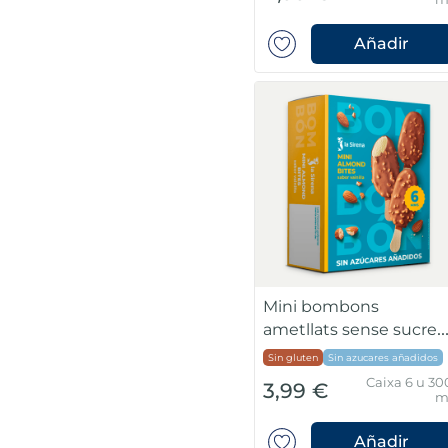
Añadir
Mini bombons
ametllats sense sucres
afegits
Sin gluten
Sin azucares añadidos
Caixa 6 u 30
3,99 €
m
Añadir