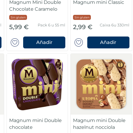
Magnum Mini Double
Magnum mini Classic
Chocolate Caramelo
Sin gluten
Sin gluten
l
Pack 6 u 55 ml
Caixa 6u 330ml
5,99 €
2,99 €
Añadir
Añadir
Magnum mini Double
Magnum mini Double
chocolate
hazelnut nocciola