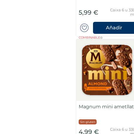
Caixa 6 u 33
5,99 €
m
Añadir
COMBINABLE
Magnum mini ametlla
Sin gluten
Caixa 6 u 33
4,99 €
m