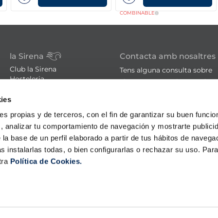
COMBINABLE
la Sirena
Contacta amb nosaltres
Club la Sirena
Tens alguna consulta sobre
Hosteleria
els nostres serveis o produc
Familia nombrosa
Botigues
ies
sac@lasirena.es
Avís legal
900 21 06 21
ies propias y de terceros, con el fin de garantizar su buen funci
Política de privacitat
s, analizar tu comportamiento de navegación y mostrarte publici
Condicions de compra
De dilluns a dissabte de 9:00 
Política de cookies
 la base de un perfil elaborado a partir de tus hábitos de naveg
Algunes botigues obertes el
Promocions - Bases legals
s instalarlas todas, o bien configurarlas o rechazar su uso. Pa
tra
Política de Cookies.