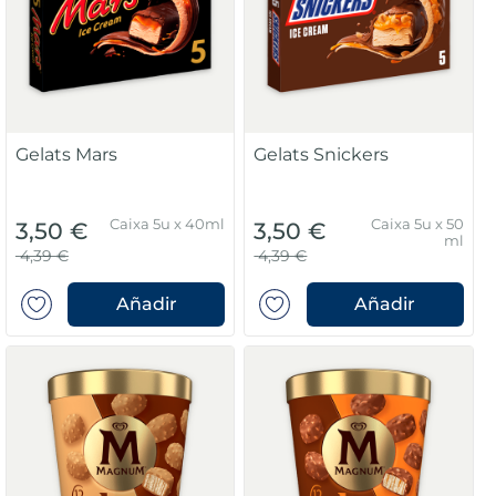
Gelats Mars
Gelats Snickers
Caixa 5u x 40ml
Caixa 5u x 50
3,50 €
3,50 €
ml
4,39 €
4,39 €
Añadir
Añadir