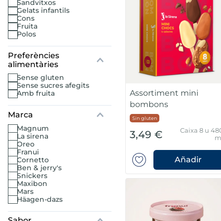
sandvitxos
gelats infantils
cons
mar sirena
fruita
polos
mó premium
ueños
sense gluten
sense sucres afegits
bas peladas
Assortiment mini
amb fruita
bombons
Marca
Sin gluten
magnum
Caixa 8 u 48
3,49 €
la sirena
m
oreo
franui
Añadir
cornetto
ben & jerry's
snickers
maxibon
mars
häagen-dazs
Sabor