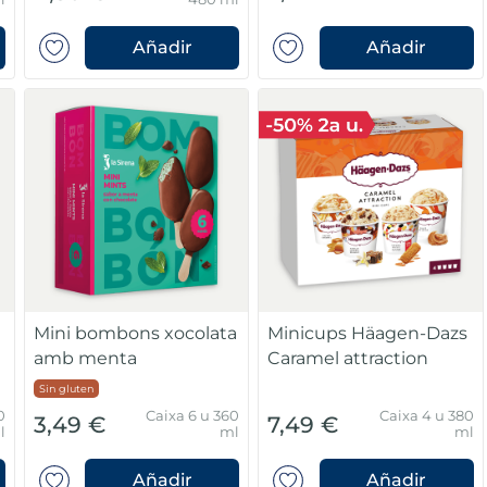
Añadir
Añadir
Mini bombons xocolata
Minicups Häagen-Dazs
amb menta
Caramel attraction
Sin gluten
0
Caixa 6 u 360
Caixa 4 u 380
3,49 €
7,49 €
l
ml
ml
Añadir
Añadir