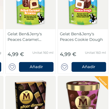
Gelat Ben&Jerry's
Gelat Ben&Jerry's
Peaces Caramel
Peaces Cookie Dough
Brownie
g
Unitat 160 ml
Unitat 160 ml
4,99 €
4,99 €
Añadir
Añadir