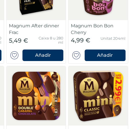
Magnum After dinner
Magnum Bon Bon
Frac
Cherry
0
Caixa 8 u 280
Unitat 204ml
4,99 €
5,49 €
l
ml
Añadir
Añadir