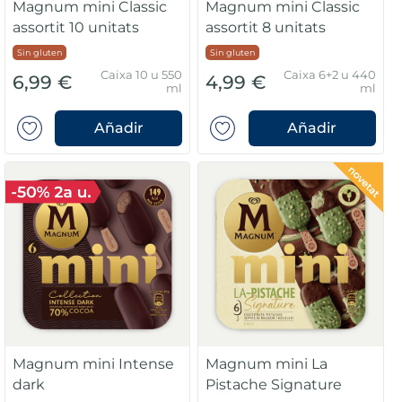
Magnum mini Classic
Magnum mini Classic
assortit 10 unitats
assortit 8 unitats
Sin gluten
Sin gluten
Caixa 10 u 550
Caixa 6+2 u 440
6,99 €
4,99 €
ml
ml
Añadir
Añadir
Magnum mini Intense
Magnum mini La
dark
Pistache Signature