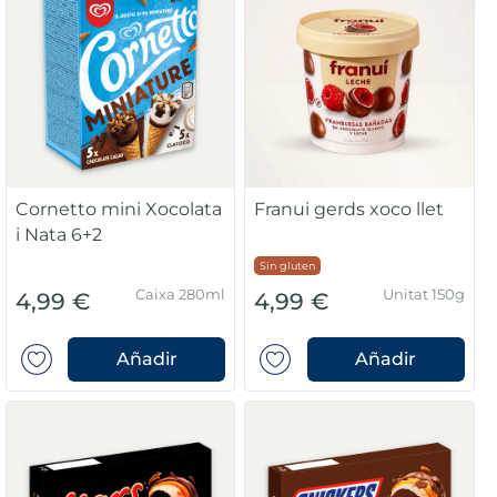
Cornetto mini Xocolata
Franui gerds xoco llet
i Nata 6+2
Sin gluten
Caixa 280ml
Unitat 150g
4,99 €
4,99 €
Añadir
Añadir