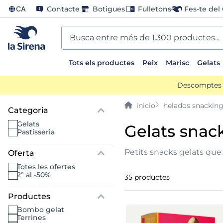
CA
Contacte
Botigues
Fulletons
Fes-te del 
Busca entre més de 1.300 productes...
Tots els productes
Peix
Marisc
Gelats
EARCHES
Descomptes d
scos
helados snackin
ts sirena
gelats
gelats snac
pastísseria
ladilla
Petits snacks gelats que 
Oferta
totes les ofertes
oli
2ª al -50%
35
productes
us
bombo gelat
terrines
llon