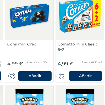
Cons mini Oreo
Cornetto mini Clàssic
6+2
0
Caixa 8u x 25 ml
Caixa 480 ml
4,99 €
4,99 €
l
Añadir
Añadir