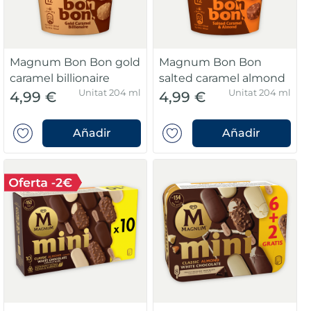
Magnum Bon Bon gold
Magnum Bon Bon
caramel billionaire
salted caramel almond
Unitat 204 ml
Unitat 204 ml
4,99 €
4,99 €
Añadir
Añadir