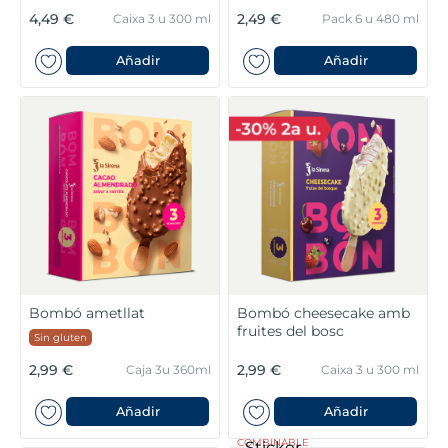
4,49 €
2,49 €
Caixa 3 u 300 ml
Pack 6 u 480 ml
Añadir
Añadir
Bombó ametllat
Bombó cheesecake amb
fruites del bosc
Sin gluten
2,99 €
2,99 €
Caja 3u 360ml
Caixa 3 u 300 ml
Añadir
Añadir
COMBINABLE