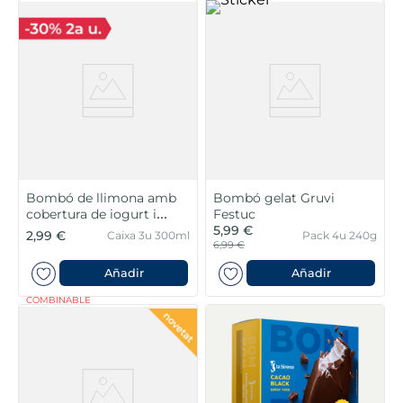
Bombó de llimona amb
Bombó gelat Gruvi
cobertura de iogurt i
Festuc
galeta
5,99 €
2,99 €
Caixa 3u 300ml
Pack 4u 240g
6,99 €
Añadir
Añadir
COMBINABLE