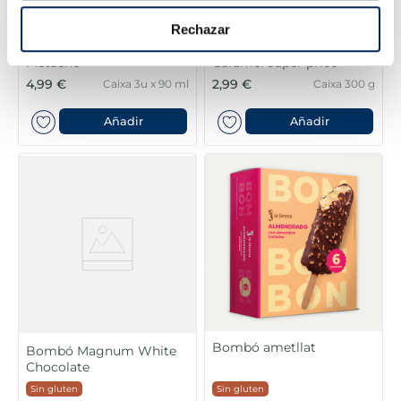
Rechazar
Bombó Magnum Le
Bombó Magnum Salted
Pistache
Caramel super price
4,99 €
2,99 €
Caixa 3u x 90 ml
Caixa 300 g
Añadir
Añadir
Bombó ametllat
Bombó Magnum White
Chocolate
Sin gluten
Sin gluten