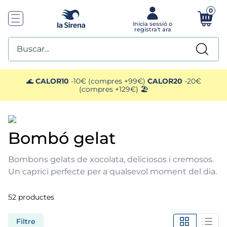
0
Buscar...
TOP SEARCHES
🌊
CALOR10
-10€ (compres +99€)
CALOR20
-20€
(compres +129€) 🏖️
1
.
gambas
2
.
pescados
bombó gelat
3
.
pimientos
Bombons gelats de xocolata, deliciosos i cremosos.
Un caprici perfecte per a qualsevol moment del dia.
4
.
mango
52
productes
5
.
menus
Filtre