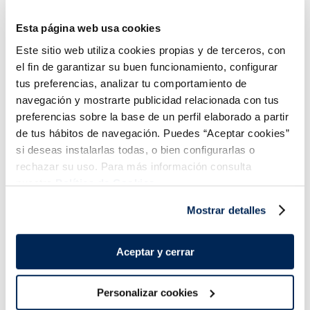
Esta página web usa cookies
Este sitio web utiliza cookies propias y de terceros, con
el fin de garantizar su buen funcionamiento, configurar
tus preferencias, analizar tu comportamiento de
Bombó Magnum Frac
Bombó Magnum La
navegación y mostrarte publicidad relacionada con tus
Collection
Pêche
preferencias sobre la base de un perfil elaborado a partir
Sin gluten
de tus hábitos de navegación. Puedes “Aceptar cookies”
4,99 €
4,99 €
Caixa 3u 270ml
Caixa 3 u 270ml
si deseas instalarlas todas, o bien configurarlas o
rechazar su uso. Para más información consulta
Añadir
Añadir
nuestra
Política de Cookies.
COMBINABLE
Mostrar detalles
Aceptar y cerrar
Personalizar cookies