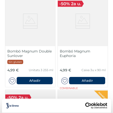
Bombó Magnum Double
Bombó Magnum
Sunlover
Euphoria
Sin gluten
4,99 €
4,99 €
Unitats 3 255 ml
Caixa 3u x 90 ml
Añadir
Añadir
COMBINABLE