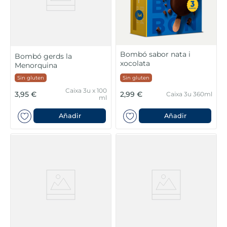
Bombó sabor nata i
Bombó gerds la
xocolata
Menorquina
Sin gluten
Sin gluten
Caixa 3u x 100
3,95 €
2,99 €
Caixa 3u 360ml
ml
Añadir
Añadir