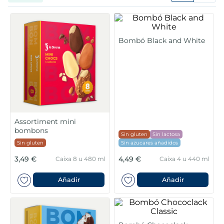
6
.
cigalas
7
.
gelats sirena
Bombó Black and White
8
.
calamar sirena
9
.
salmó premium
10
.
tarrina helado
Assortiment mini
bombons
Sin gluten
Sin lactosa
Sin gluten
Sin azucares añadidos
3,49 €
4,49 €
Caixa 8 u 480 ml
Caixa 4 u 440 ml
Añadir
Añadir