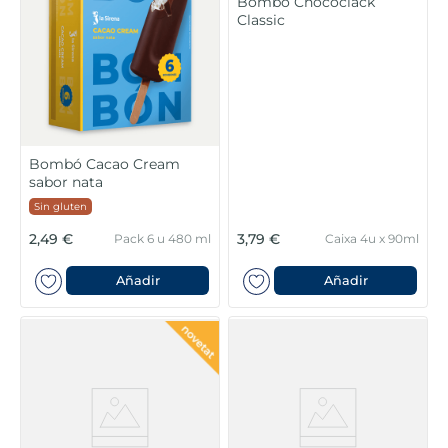
Bombó Chococlack
Classic
Bombó Cacao Cream
sabor nata
Sin gluten
2,49 €
3,79 €
Pack 6 u 480 ml
Caixa 4u x 90ml
Añadir
Añadir