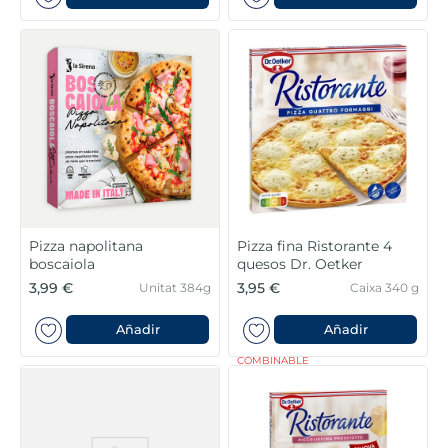
Pizza napolitana
Pizza fina Ristorante 4
boscaiola
quesos Dr. Oetker
3,99 €
3,95 €
Unitat 384g
Caixa 340 g
Añadir
Añadir
COMBINABLE