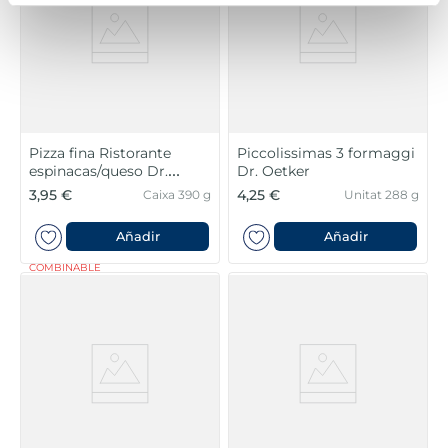
Pizza fina Ristorante
Piccolissimas 3 formaggi
espinacas/queso Dr.
Dr. Oetker
Oetker
3,95 €
4,25 €
Caixa 390 g
Unitat 288 g
Añadir
Añadir
COMBINABLE