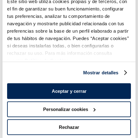
Este sitio web utiliza cookies propias y de terceros, con
Añadir
Añadir
el fin de garantizar su buen funcionamiento, configurar
COMBINABLE
tus preferencias, analizar tu comportamiento de
navegación y mostrarte publicidad relacionada con tus
preferencias sobre la base de un perfil elaborado a partir
de tus hábitos de navegación. Puedes “Aceptar cookies”
si deseas instalarlas todas, o bien configurarlas o
rechazar su uso. Para más información consulta
nuestra
Política de Cookies.
Mostrar detalles
Pizza La Súper Fina
Pizza fina Ristorante
Vegetal
Speciale Dr. Oetker
Aceptar y cerrar
3,99 €
3,95 €
Caixa 440 g
Caixa 330 g
Añadir
Añadir
Personalizar cookies
COMBINABLE
Rechazar