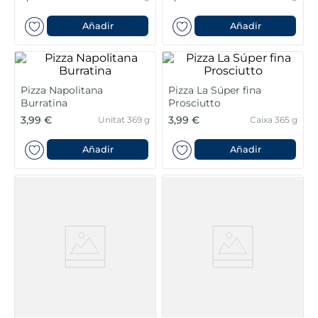
6
.
pan bao
Añadir
Añadir
7
.
menus
8
.
helados polos
Pizza Napolitana
Pizza La Súper fina
Burratina
Prosciutto
9
.
calamar sirena
3,99 €
3,99 €
Unitat 369 g
Caixa 365 g
10
.
salmó premium
Añadir
Añadir