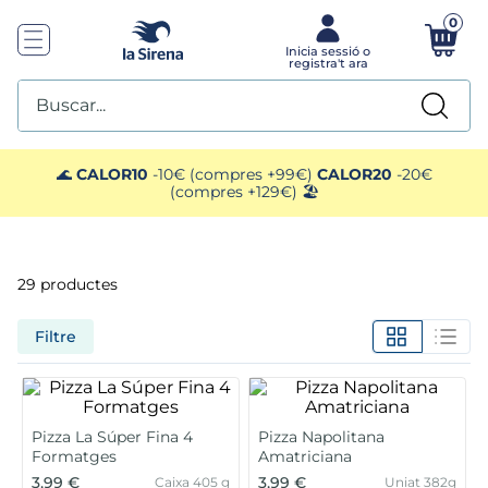
0
Buscar...
TOP SEARCHES
🌊
CALOR10
-10€ (compres +99€)
CALOR20
-20€
(compres +129€) 🏖️
1
.
plato preparado
2
.
ensaladilla
29
productes
3
.
gelats sirena
Filtre
4
.
vegan
5
.
preparado paella
Pizza La Súper Fina 4
Pizza Napolitana
Formatges
Amatriciana
3,99 €
3,99 €
Caixa 405 g
Uniat 382g