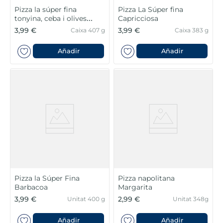
Pizza la súper fina
Pizza La Súper fina
tonyina, ceba i olives
Capricciosa
negres
3,99 €
3,99 €
Caixa 407 g
Caixa 383 g
Añadir
Añadir
Pizza la Súper Fina
Pizza napolitana
Barbacoa
Margarita
3,99 €
2,99 €
Unitat 400 g
Unitat 348g
Añadir
Añadir