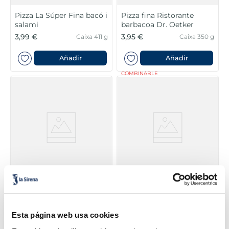
Pizza La Súper Fina bacó i
Pizza fina Ristorante
salami
barbacoa Dr. Oetker
3,99 €
3,95 €
Caixa 411 g
Caixa 350 g
Añadir
Añadir
COMBINABLE
Pizza fina Ristorante atún
Pizza La Súper Fina
Dr. Oetker
carbonara
3,95 €
3,99 €
Caixa 355 g
Caixa 390 g
Esta página web usa cookies