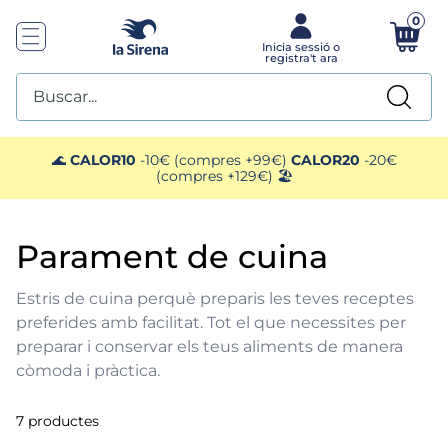
0
Buscar...
TOP SEARCHES
🌊
CALOR10
-10€ (compres +99€)
CALOR20
-20€
(compres +129€) 🏖️
1
.
mejillones
parament de cuina
2
.
pimientos
Estris de cuina perquè preparis les teves receptes
3
.
mango
preferides amb facilitat. Tot el que necessites per
preparar i conservar els teus aliments de manera
4
.
edamame
còmoda i pràctica.
5
.
ensaladilla
7
productes