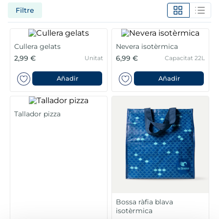
6
.
gelats sirena
Filtre
7
.
menus
Cullera gelats
Nevera isotèrmica
8
.
calamar sirena
2,99 €
6,99 €
Unitat
Capacitat 22L
9
.
salmó premium
Añadir
Añadir
10
.
helados polos
Tallador pizza
Bossa ràfia blava
isotèrmica