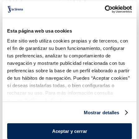
2,99 €
1,49 €
Unitat
168g
Añadir
Añadir
Esta página web usa cookies
Este sitio web utiliza cookies propias y de terceros, con
el fin de garantizar su buen funcionamiento, configurar
tus preferencias, analizar tu comportamiento de
navegación y mostrarte publicidad relacionada con tus
preferencias sobre la base de un perfil elaborado a partir
de tus hábitos de navegación. Puedes “Aceptar cookies”
si deseas instalarlas todas, o bien configurarlas o
rechazar su uso. Para más información consulta
Paper per a forn
Film transparent
nuestra
Política de Cookies.
1,99 €
0,99 €
Unitat 8 m
Unitat 30 m
Mostrar detalles
Añadir
Añadir
Aceptar y cerrar