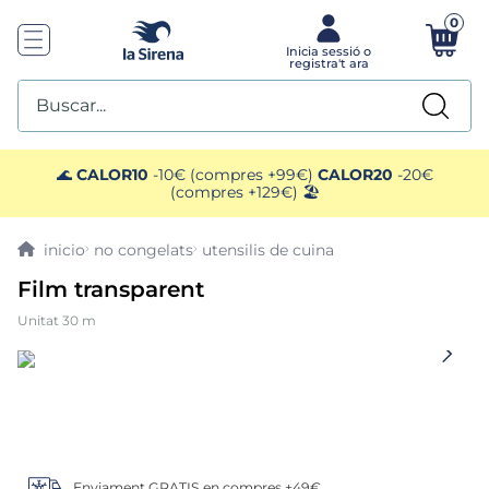
0
Buscar...
TOP SEARCHES
🌊
CALOR10
-10€ (compres +99€)
CALOR20
-20€
(compres +129€) 🏖️
1
.
mariscos
no congelats
utensilis de cuina
2
.
mango
Film transparent
Unitat 30 m
3
.
menus
4
.
gelats sirena
5
.
calamar sirena
Enviament GRATIS en compres +49€