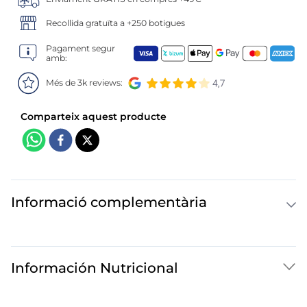
6
.
tarrina helado
Recollida gratuïta a +250 botigues
7
.
salmó premium
Pagament segur
amb:
8
.
calamar troceado
Més de 3k reviews:
9
.
halibut
10
.
helados polos
Informació complementària
Información Nutricional