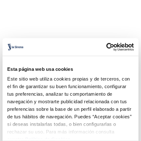
Combina-ho i fes un menú de 10!
Esta página web usa cookies
Este sitio web utiliza cookies propias y de terceros, con
el fin de garantizar su buen funcionamiento, configurar
tus preferencias, analizar tu comportamiento de
navegación y mostrarte publicidad relacionada con tus
preferencias sobre la base de un perfil elaborado a partir
de tus hábitos de navegación. Puedes “Aceptar cookies”
si deseas instalarlas todas, o bien configurarlas o
Lloms de lluç austral
Filets de llobarro
rechazar su uso. Para más información consulta
MSC Premium
Premium
nuestra
Política de Cookies.
Sin espinas
Sin espinas