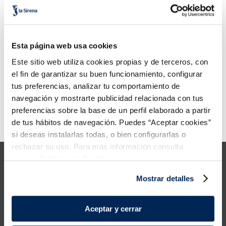
6
.
tarrina helado
6,49 €
4,99 €
Safata 285 g
Unitat 250g
7
.
salmó premium
Añadir
Añadir
Esta página web usa cookies
8
.
calamar troceado
Este sitio web utiliza cookies propias y de terceros, con
Cochinita pibil Midó
el fin de garantizar su buen funcionamiento, configurar
9
.
halibut
4,99 €
Unitat 250g
tus preferencias, analizar tu comportamiento de
navegación y mostrarte publicidad relacionada con tus
10
.
helados polos
Añadir
preferencias sobre la base de un perfil elaborado a partir
de tus hábitos de navegación. Puedes “Aceptar cookies”
Error:
Request failed with status code 429
si deseas instalarlas todas, o bien configurarlas o
rechazar su uso. Para más información consulta
nuestra
Política de Cookies.
Mostrar detalles
Productes
Aceptar y cerrar
Coneix-nos