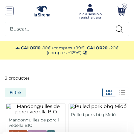
0
Buscar...
TOP SEARCHES
🌊
CALOR10
-10€ (compres +99€)
CALOR20
-20€
(compres +129€) 🏖️
1
.
mariscos
2
.
mango
3
productes
3
.
menus
Filtre
4
.
gelats sirena
Pulled pork bbq Midó
5
.
calamar sirena
Mandonguilles de porc i
vedella BIO
Sin gluten
Sin lactosa
Bio