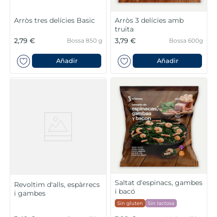
Arròs tres delícies Basic
Arròs 3 delícies amb
truita
2,79 €
3,79 €
Bossa 850 g
Bossa 600g
Añadir
Añadir
Saltat d'espinacs, gambes
Revoltim d'alls, espàrrecs
i bacó
i gambes
Sin gluten
Sin lactosa