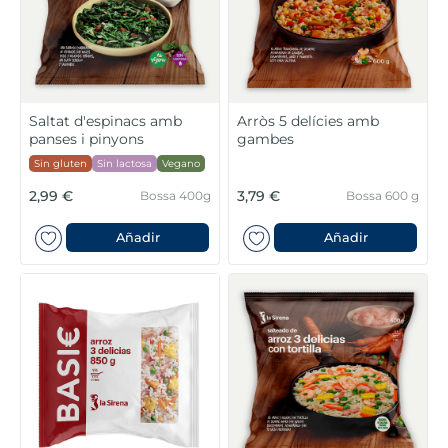
Saltat d'espinacs amb
Arròs 5 delícies amb
panses i pinyons
gambes
Sin gluten
Sin lactosa
Vegano
2,99 €
3,79 €
Bossa 400g
Bossa 600 g
Añadir
Añadir