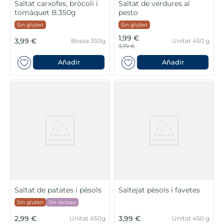
Saltat carxofes, bròcoli i
Saltat de verdures al
tomàquet B.350g
pesto
Sin gluten
Sin gluten
1,99 €
3,99 €
Bossa 350g
Unitat 450 g
3,79 €
Añadir
Añadir
Saltat de patates i pèsols
Saltejat pèsols i favetes
Sin gluten
Sin lactosa
2,99 €
3,99 €
Unitat 450g
Unitat 450 g