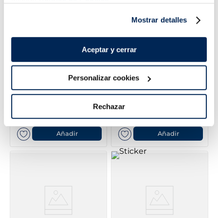
nuestra
Política de Cookies.
Mostrar detalles
Aceptar y cerrar
Personalizar cookies
Salteado de patatas,
Saltat tailandès
pimiento y champiñones
Vegano
Rechazar
2,49 €
3,99 €
Bossa 450 g
Bossa 600g
Añadir
Añadir