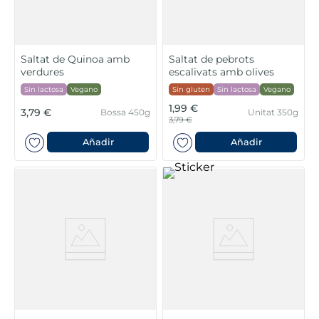
Saltat de Quinoa amb
Saltat de pebrots
verdures
escalivats amb olives
Sin lactosa
Vegano
Sin gluten
Sin lactosa
Vegano
1,99 €
3,79 €
Bossa 450g
Unitat 350g
3,79 €
Añadir
Añadir