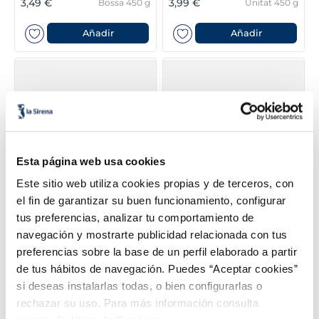
3,49 €
3,99 €
Bossa 450 g
Unitat 450 g
Añadir
Añadir
Esta página web usa cookies
Este sitio web utiliza cookies propias y de terceros, con
el fin de garantizar su buen funcionamiento, configurar
Saltat campestre
Arròs negre
tus preferencias, analizar tu comportamiento de
3,99 €
3,79 €
Bossa 600 g
Bossa 600 g
navegación y mostrarte publicidad relacionada con tus
preferencias sobre la base de un perfil elaborado a partir
Añadir
Añadir
de tus hábitos de navegación. Puedes “Aceptar cookies”
si deseas instalarlas todas, o bien configurarlas o
rechazar su uso. Para más información consulta