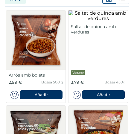
6
.
croquetas
7
.
canelones
Saltat de quinoa amb
8
.
gambon
verdures
9
.
listísimos
10
.
pollo
Vegano
Arròs amb bolets
2,99 €
3,79 €
Bossa 500 g
Bossa 450g
Añadir
Añadir