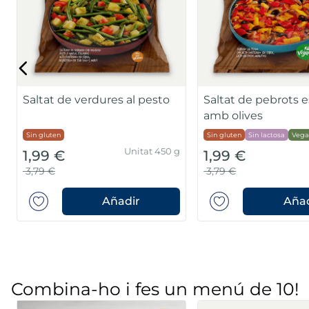
Saltat de verdures al pesto
Saltat de pebrots e
amb olives
Sin gluten
Sin gluten
Sin lactosa
Vega
Unitat 450 g
1,99 €
1,99 €
3,79 €
3,79 €
Añadir
Añad
Combina-ho i fes un menú de 10!