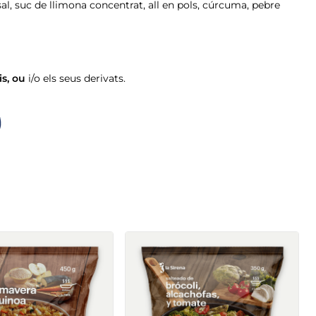
 sal, suc de llimona concentrat, all en pols, cúrcuma, pebre
is
,
ou
i/o els seus derivats.