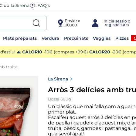
Club la Sirena
FAQ's
Enviar a
00000
Plats preparats
Verdura
Precuinats
Veggies
Pizzes
O
'estiu! 🌊
CALOR10
-10€ (compres +99€)
CALOR20
-20€ (compr
mb truita
La Sirena
Arròs 3 delícies amb tru
Bossa 600g
Un clàssic que mai falla com a guarn
primer plat.
Escalfeu aquest arròs 3 delícies en 
de paella i gaudeix d'aquest mix d'
truita, pèsols, gambes i pastanaga. I
qualsevol àpat!