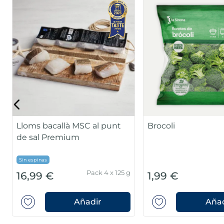
Lloms bacallà MSC al punt
Brocoli
de sal Premium
Sin espinas
Pack 4 x 125 g
16,99 €
1,99 €
Añadir
Añad