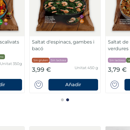
scalivats
Saltat d'espinacs, gambes i
Saltat d
bacó
verdures
no
Sin gluten
Sin lactosa
Sin lactosa
V
Unitat 350g
Unitat 450 g
3,99 €
3,79 €
ir
Añadir