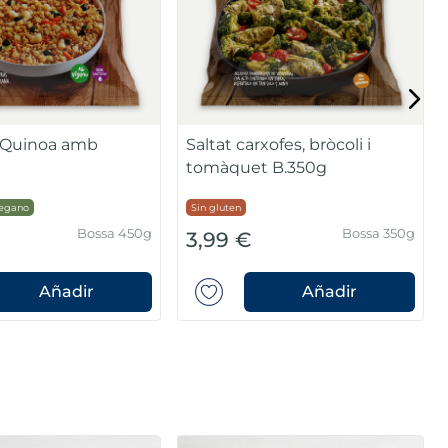
e Quinoa amb
Saltat carxofes, bròcoli i
tomàquet B.350g
egano
Sin gluten
Bossa 450g
Bossa 350g
3,99 €
Añadir
Añadir