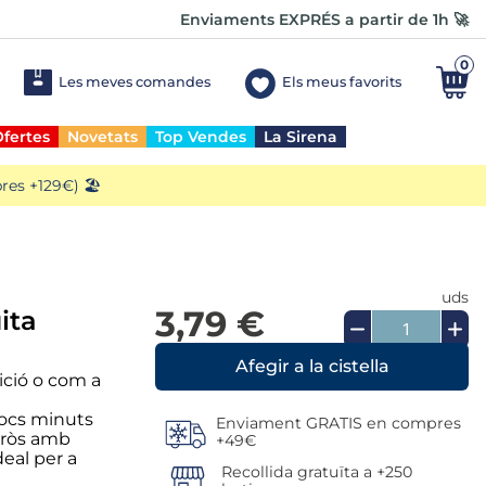
Enviaments EXPRÉS a partir de 1h 🚀
0
Les meves comandes
Els meus favorits
fertes
Novetats
Top Vendes
La Sirena
es +129€) 🏖️
uds
3,79 €
ita
ició o com a
pocs minuts
Enviament GRATIS en compres
arròs amb
+49€
deal per a
Recollida gratuïta a +250