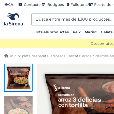
CA
Contacte
Botigues
Fulletons
Fes-te del 
Busca entre més de 1.300 productes...
Tots els productes
Peix
Marisc
Gelats
EARCHES
Descomptes d
lones
plats preparats
arrossos i saltats
arròs 3 delícies a
entos
go
mame
ladilla
ts sirena