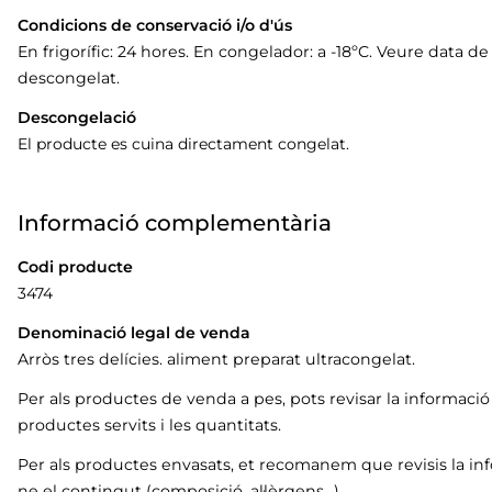
Condicions de conservació i/o d'ús
En frigorífic: 24 hores. En congelador: a -18ºC. Veure data
descongelat.
Descongelació
El producte es cuina directament congelat.
Informació complementària
Codi producte
3474
Denominació legal de venda
Arròs tres delícies. aliment preparat ultracongelat.
Per als productes de venda a pes, pots revisar la informaci
productes servits i les quantitats.
Per als productes envasats, et recomanem que revisis la in
ne el contingut (composició, al·lèrgens…).