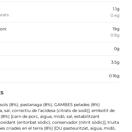
1.1
g
urats
0.4
g
boni
19
g
0.9
g
0
g
3.5
g
0.16
g
ts
èsols (8%), pastanaga (8%), GAMBES pelades (8%)
 sal, correctiu de l’acidesa (citrats de sodi)], embotit de
8%) [carn de porc, aigua, midó, sal, estabilitzant
tioxidant (eritorbat sòdic), conservador (nitrit sòdic)], truita
es criades en el terra (8%) [OU pasteuritzat, aigua, midó,