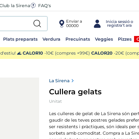
Club la Sirena
FAQ's
Enviar a
00000
Plats preparats
Verdura
Precuinats
Veggies
Pizzes
O
'estiu! 🌊
CALOR10
-10€ (compres +99€)
CALOR20
-20€ (compr
La Sirena
Cullera gelats
Unitat
Les culleres de gelat de La Sirena són per
gaudir de les teves postres gelades prefer
ser resistents i pràctiques, són ideals per s
sorbets amb comoditat. Compra a La Sirena