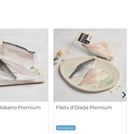
COMBINABLE
lada gran
Gamba Austral mitjana
40/60 peces