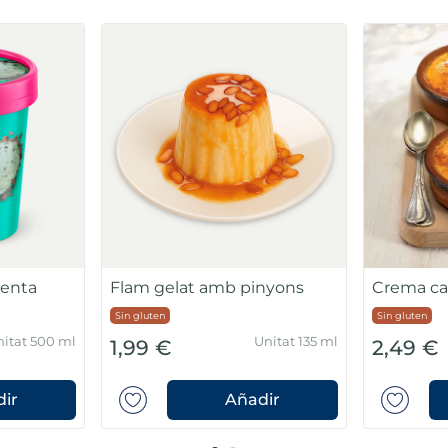
Copa gelada brasilia
s Vegan
Vaset gela
Sin gluten
Sin gluten
nitat 465 ml
Unitat 105 g
2,49 €
0,99 €
ir
Añadir