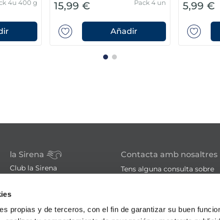
Unitat 350-450g -
Bossa 360g
10,99 
12,99 €
10% glaseig
protector
ir
Añadir
la Sirena
Contacta amb nosaltres
Club la Sirena
Tens alguna consulta sobre
Hosteleria
els nostres serveis o produc
ies
Familia nombrosa
Botigues
ies propias y de terceros, con el fin de garantizar su buen funci
sac@lasirena.es
Avís legal