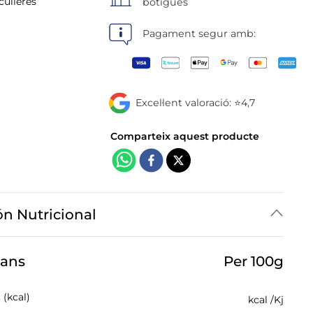
culleres
botigues
Pagament segur amb:
Excel·lent valoració: ⭐4,7
ón Nutricional
jans
Per 100g
 (kcal)
kcal /
Kj