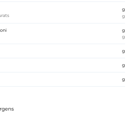
g
urats
g
boni
g
g
g
g
g
èrgens