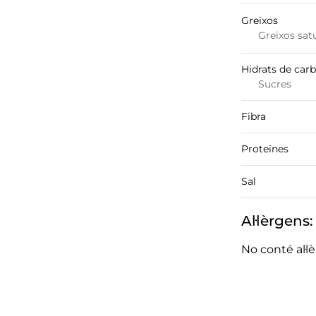
Greixos
Greixos sat
Hidrats de car
Sucres
Fibra
Proteïnes
Sal
Al·lèrgens:
No conté al·l