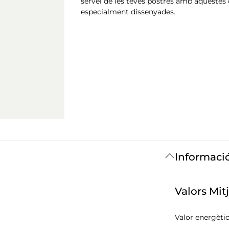
servei de les teves postres amb aquestes 
especialment dissenyades.
Informaci
Valors Mit
Valor energètic