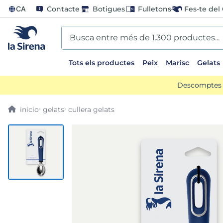
CA
Contacte
Botigues
Fulletons
Fes-te del 
Busca entre més de 1.300 productes...
Tots els productes
Peix
Marisc
Gelats
EARCHES
Descomptes d
scos
gelats
cullera gelats
go
us
ts sirena
mar sirena
ina helado