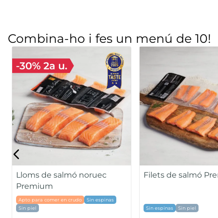
Combina-ho i fes un menú de 10!
Gamba pelada mit
Musclo d'origen nacional al
seu suc