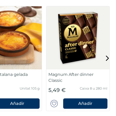
t vainilla i xocolata
Terrina Premium Menta
amb xocolata
Unitat 100 ml
Unitat 500 ml
5,49 €
Añadir
Añadir