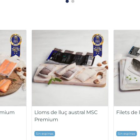
COMBINABLE
jana
Gamba pe
Bogavante