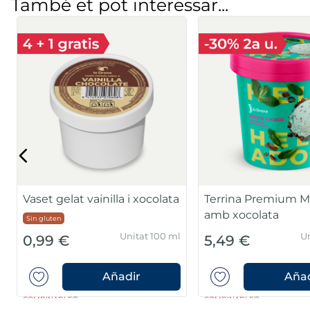
També et pot interessar...
Magnum Bon Bon salted
Terrina Ben&Jerry'
caramel almond
cookie dough
Vegano
Unitat 204 ml
U
4,99 €
6,99 €
Añadir
Añad