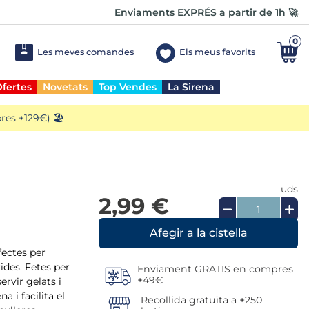
Enviaments EXPRÉS a partir de 1h 🚀
0
Les meves comandes
Els meus favorits
fertes
Novetats
Top Vendes
La Sirena
es +129€) 🏖️
uds
2,99 €
fectes per
ides. Fetes per
Enviament GRATIS en compres
+49€
ervir gelats i
 i facilita el
Recollida gratuïta a +250