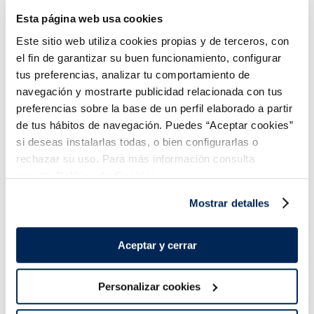
Esta página web usa cookies
Añadir
Añadir
Este sitio web utiliza cookies propias y de terceros, con
el fin de garantizar su buen funcionamiento, configurar
tus preferencias, analizar tu comportamiento de
navegación y mostrarte publicidad relacionada con tus
preferencias sobre la base de un perfil elaborado a partir
de tus hábitos de navegación. Puedes “Aceptar cookies”
si deseas instalarlas todas, o bien configurarlas o
Combina-ho i fes un menú de 10!
rechazar su uso. Para más información consulta
nuestra
Política de Cookies.
Mostrar detalles
Aceptar y cerrar
Personalizar cookies