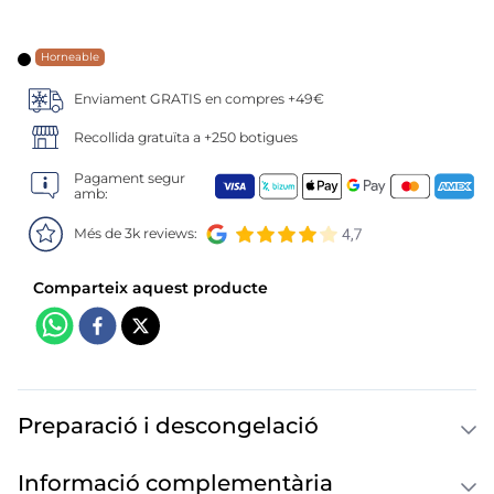
6
.
pan bao
7
.
menus
Horneable
Enviament GRATIS en compres +49€
8
.
helados polos
Recollida gratuïta a +250 botigues
9
.
salmó premium
Pagament segur
amb:
10
.
calamar sirena
Més de 3k reviews:
Preparació i descongelació
Informació complementària