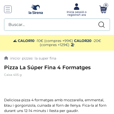
0
Buscar...
TOP SEARCHES
🌊
CALOR10
-10€ (compres +99€)
CALOR20
-20€
(compres +129€) 🏖️
1
.
plato preparado
pizzes
la super fina
2
.
ensaladilla
Pizza La Súper Fina 4 Formatges
Caixa 405 g
3
.
gelats sirena
4
.
vegan
Deliciosa pizza 4 formatges amb mozzarella, emmental,
5
.
preparado paella
blau i gorgonzola, cuinada al forn de llenya. Fica-la al forn
durant uns 12-14 minuts i llesta per gaudir.