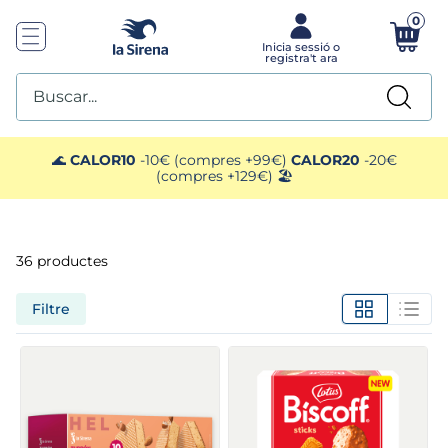
0
Buscar...
TOP SEARCHES
🌊
CALOR10
-10€ (compres +99€)
CALOR20
-20€
(compres +129€) 🏖️
1
.
mariscos
2
.
gelats sirena
36
productes
3
.
ensaladilla
Filtre
4
.
brocoli
5
.
menus