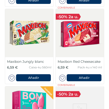
Añadir
Añadir
COMBINABLE
Maxibon Jungly blanc
Maxibon Red Cheesecake
6,59 €
6,59 €
Caixa 4u 560ml
Pack 4u x 140 ml
Añadir
Añadir
COMBINABLE