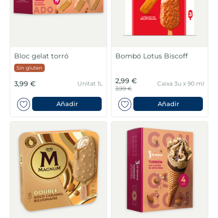
6
.
mejillon
7
.
calamar sirena
8
.
salmó premium
Bloc gelat torró
Bombó Lotus Biscoff
Sin gluten
9
.
tequeños
2,99 €
3,99 €
Unitat 1L
Caixa 3u x 90 ml
3,99 €
10
.
gambas peladas
Añadir
Añadir