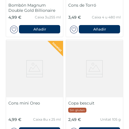
Bombón Magnum
Cons de Torró
Double Gold Billionaire
4,99 €
3,49 €
Caixa 3u255 ml
Caixa 4 u 480 ml
Añadir
Añadir
Cons mini Oreo
Copa bescuit
Sin gluten
4,99 €
2,49 €
Caixa 8u x 25 ml
Unitat 105 g