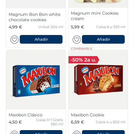
Magnum mini Cookies
Magnum Bon Bon white
cream
chocolate cookies
4,99 €
5,99 €
Unitat 204 ml
Caixa 6 u 330 ml
Añadir
Añadir
COMBINABLE
Maxibon Clásico
Maxibon Cookie
Caixa 3+1 Gratis
4,50 €
6,59 €
Caixa 4 u 600 ml
560 ml