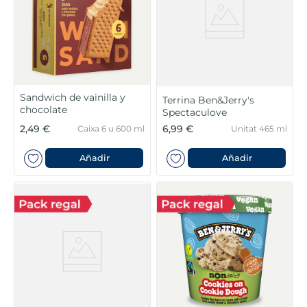
Sandwich de vainilla y
Terrina Ben&Jerry's
chocolate
Spectaculove
2,49 €
6,99 €
Caixa 6 u 600 ml
Unitat 465 ml
Añadir
Añadir