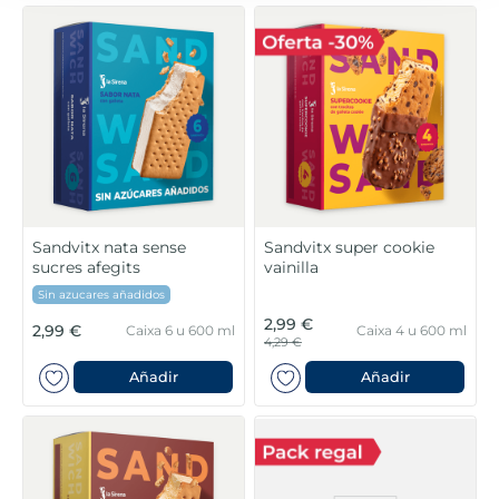
Sandvitx nata sense
Sandvitx super cookie
sucres afegits
vainilla
Sin azucares añadidos
2,99 €
2,99 €
Caixa 6 u 600 ml
Caixa 4 u 600 ml
4,29 €
Añadir
Añadir