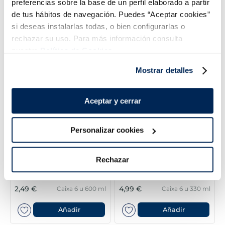
preferencias sobre la base de un perfil elaborado a partir
Sandvitx Lotus Biscoff
de tus hábitos de navegación. Puedes “Aceptar cookies”
Sandvitx Dinosaurus
3,99 €
Caixa 4u x 120
2,99 €
si deseas instalarlas todas, o bien configurarlas o
Caixa 4u x 80 ml
ml
5,69 €
3,99 €
rechazar su uso. Para más información consulta
Añadir
Añadir
nuestra
Política de Cookies.
Mostrar detalles
Aceptar y cerrar
Personalizar cookies
Rechazar
Sandvitx de nata
Sandvitx mini Oreo
2,49 €
4,99 €
Caixa 6 u 600 ml
Caixa 6 u 330 ml
Añadir
Añadir