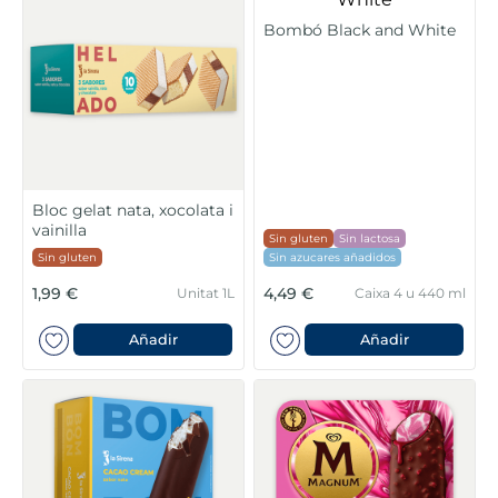
Bombó Black and White
Bloc gelat nata, xocolata i
vainilla
Sin gluten
Sin lactosa
Sin gluten
Sin azucares añadidos
1,99 €
4,49 €
Unitat 1L
Caixa 4 u 440 ml
Añadir
Añadir