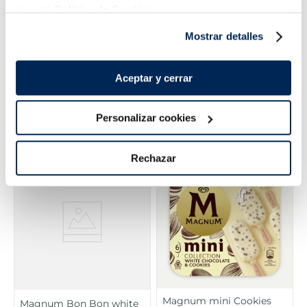
nuestra
Política de Cookies.
Mostrar detalles
Cornetto mini Xocolata i
Magnum After dinner
Aceptar y cerrar
Nata 6+2
Frac
4,99 €
5,49 €
Caixa 280ml
Caixa 8 u 280 ml
Personalizar cookies
Añadir
Añadir
COMBINABLE
Rechazar
Magnum mini Cookies
Magnum Bon Bon white