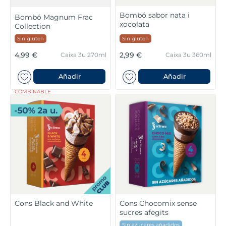
Bombó sabor nata i
Bombó Magnum Frac
xocolata
Collection
Sin gluten
Sin gluten
4,99 €
2,99 €
Caixa 3u 270ml
Caixa 3u 360ml
Añadir
Añadir
COMBINABLE
Cons Black and White
Cons Chocomix sense
sucres afegits
Sin azucares añadidos