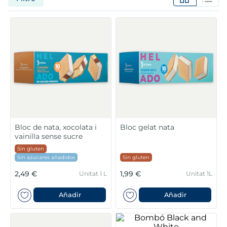
6
.
croquetas
7
.
canelones
8
.
gambon
9
.
listísimos
10
.
pollo
Bloc de nata, xocolata i
Bloc gelat nata
vainilla sense sucre
Sin gluten
Sin azucares añadidos
Sin gluten
2,49 €
1,99 €
Unitat 1 L
Unitat 1L
Añadir
Añadir