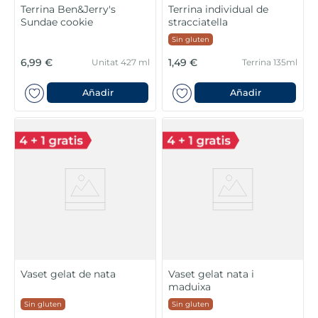
Terrina Ben&Jerry's
Terrina individual de
Sundae cookie
stracciatella
Sin gluten
6,99 €
1,49 €
Unitat 427 ml
Terrina 135ml
Añadir
Añadir
Vaset gelat de nata
Vaset gelat nata i
maduixa
Sin gluten
Sin gluten