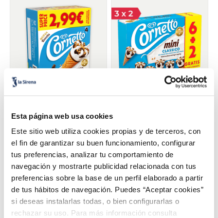
Cornetto Clàsic súper
Cornetto mini Clàssic 6+2
price
Esta página web usa cookies
2,99 €
4,99 €
Pack 4u x 90 ml
Caixa 480 ml
Este sitio web utiliza cookies propias y de terceros, con
el fin de garantizar su buen funcionamiento, configurar
Añadir
Añadir
tus preferencias, analizar tu comportamiento de
COMBINABLE
navegación y mostrarte publicidad relacionada con tus
preferencias sobre la base de un perfil elaborado a partir
de tus hábitos de navegación. Puedes “Aceptar cookies”
si deseas instalarlas todas, o bien configurarlas o
rechazar su uso. Para más información consulta