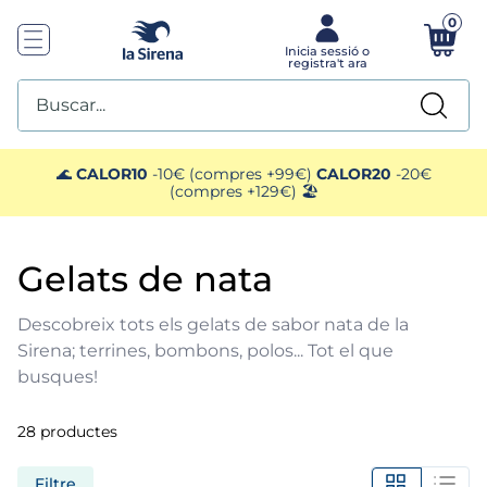
0
Buscar...
TOP SEARCHES
🌊
CALOR10
-10€ (compres +99€)
CALOR20
-20€
(compres +129€) 🏖️
1
.
helados sirena
gelats de nata
2
.
gambas
Descobreix tots els gelats de sabor nata de la
3
.
patatas
Sirena; terrines, bombons, polos... Tot el que
busques!
4
.
gamba
28
productes
5
.
verduras
Filtre