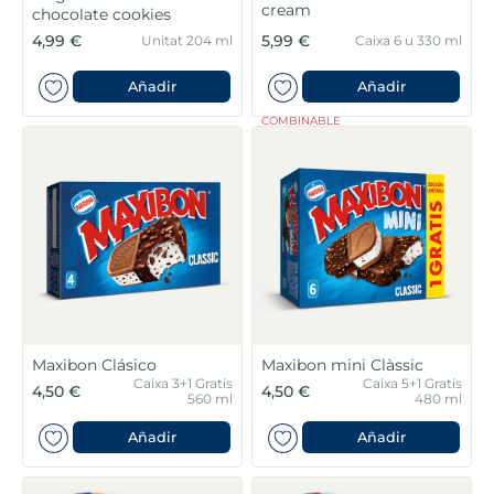
cream
chocolate cookies
4,99 €
5,99 €
Unitat 204 ml
Caixa 6 u 330 ml
Añadir
Añadir
COMBINABLE
Maxibon Clásico
Maxibon mini Clàssic
Caixa 3+1 Gratis
Caixa 5+1 Gratis
4,50 €
4,50 €
560 ml
480 ml
Añadir
Añadir