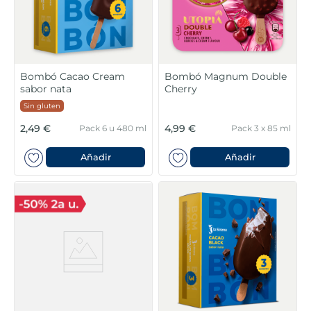
Bombó Cacao Cream
Bombó Magnum Double
sabor nata
Cherry
Sin gluten
2,49 €
4,99 €
Pack 6 u 480 ml
Pack 3 x 85 ml
Añadir
Añadir