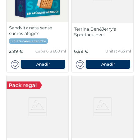
Sandvitx nata sense
Terrina Ben&Jerry's
sucres afegits
Spectaculove
Sin azucares añadidos
2,99 €
6,99 €
Caixa 6 u 600 ml
Unitat 465 ml
Añadir
Añadir