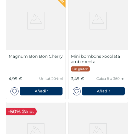
Magnum Bon Bon Cherry
Mini bombons xocolata
amb menta
Sin gluten
4,99 €
3,49 €
Unitat 204ml
Caixa 6 u 360 ml
Añadir
Añadir