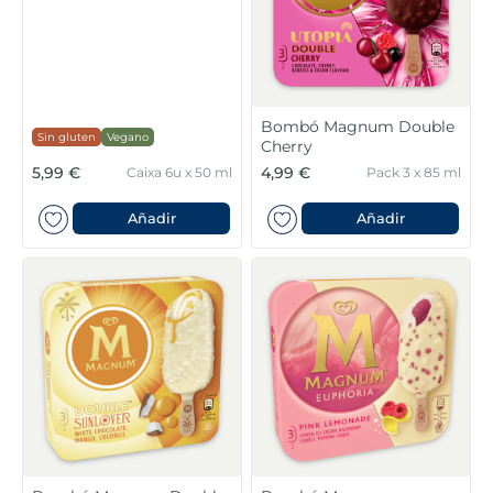
6
.
croquetas
7
.
canelones
8
.
gambon
Bombó Magnum Double
Sin gluten
Vegano
Cherry
9
.
listísimos
5,99 €
4,99 €
Caixa 6u x 50 ml
Pack 3 x 85 ml
10
.
pollo
Añadir
Añadir