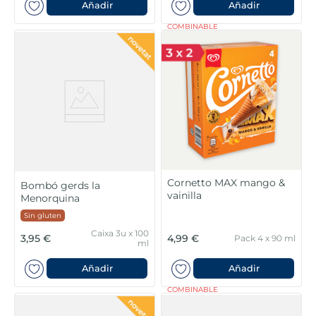
Añadir
Añadir
COMBINABLE
Cornetto MAX mango &
Bombó gerds la
vainilla
Menorquina
Sin gluten
Caixa 3u x 100
3,95 €
4,99 €
Pack 4 x 90 ml
ml
Añadir
Añadir
COMBINABLE