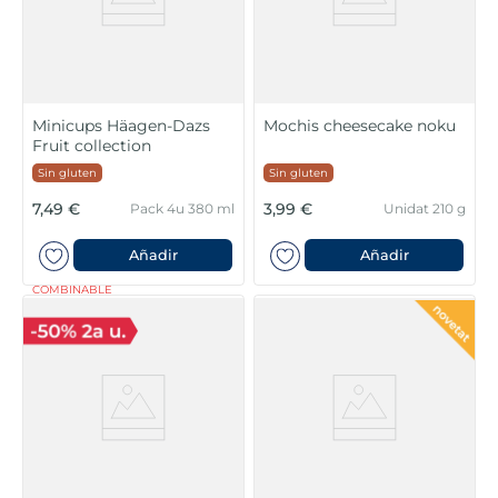
Minicups Häagen-Dazs
Mochis cheesecake noku
Fruit collection
Sin gluten
Sin gluten
7,49 €
3,99 €
Pack 4u 380 ml
Unidat 210 g
Añadir
Añadir
COMBINABLE