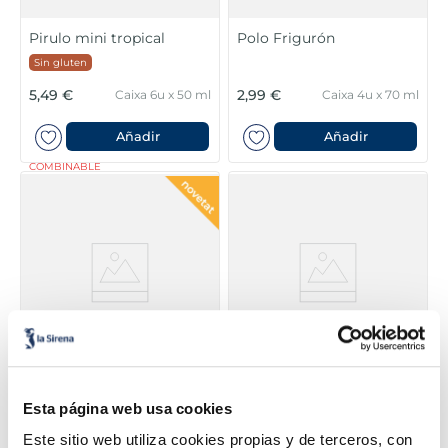
Pirulo mini tropical
Polo Frigurón
Sin gluten
5,49 €
2,99 €
Caixa 6u x 50 ml
Caixa 4u x 70 ml
Añadir
Añadir
COMBINABLE
Polo Sorbet Tropic
Polo Sorbet d'açaí bio
Esta página web usa cookies
Mango
Sin gluten
Sin lactosa
Vegano
Sin azucares añadidos
Este sitio web utiliza cookies propias y de terceros, con