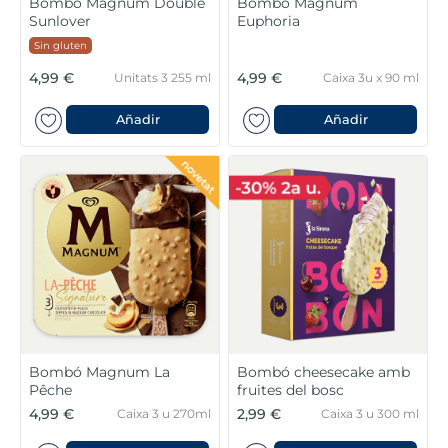
Bombó Magnum Double
Bombó Magnum
Sunlover
Euphoria
Sin gluten
4,99 €
4,99 €
Unitats 3 255 ml
Caixa 3u x 90 ml
Añadir
Añadir
Bombó Magnum La
Bombó cheesecake amb
Pêche
fruites del bosc
4,99 €
2,99 €
Caixa 3 u 270ml
Caixa 3 u 300 ml