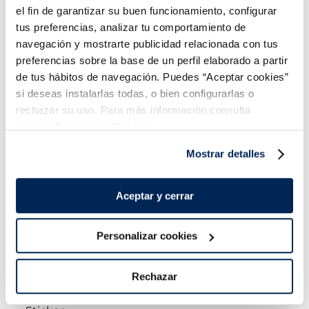
el fin de garantizar su buen funcionamiento, configurar
3,29 €
3,79 €
Caixa 6u x 70 ml
Caixa 6 u 360 ml
tus preferencias, analizar tu comportamiento de
Añadir
Añadir
navegación y mostrarte publicidad relacionada con tus
preferencias sobre la base de un perfil elaborado a partir
de tus hábitos de navegación. Puedes “Aceptar cookies”
si deseas instalarlas todas, o bien configurarlas o
rechazar su uso. Para más información consulta
nuestra
Política de Cookies.
Mostrar detalles
Aceptar y cerrar
Polo Sorbet de gerds
Polo mango i maracuià la
Menorquina
Personalizar cookies
Sin gluten
Sin lactosa
Vegano
3,49 €
Caixa 4u x 100
3,49 €
Caixa 6u 360 ml
ml
3,95 €
Rechazar
Añadir
Añadir