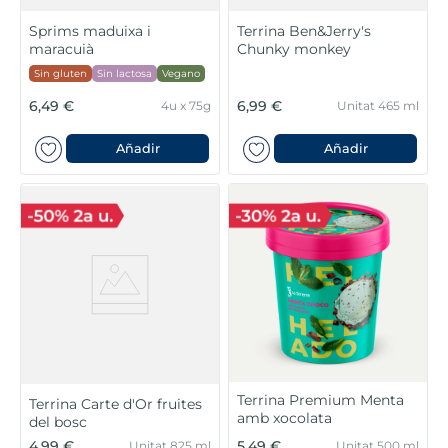
Sprims maduixa i
Terrina Ben&Jerry's
maracuià
Chunky monkey
Sin gluten
Sin lactosa
Vegano
6,49 €
6,99 €
4u x 75g
Unitat 465 ml
Añadir
Añadir
Terrina Premium Menta
Terrina Carte d'Or fruites
amb xocolata
del bosc
4,99 €
5,49 €
Unitat 825 ml
Unitat 500 ml