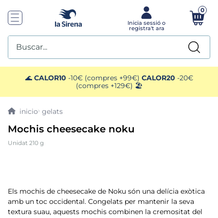
0
Buscar...
TOP SEARCHES
🌊
CALOR10
-10€ (compres +99€)
CALOR20
-20€
(compres +129€) 🏖️
1
.
plato preparado
gelats
2
.
gelats sirena
Mochis cheesecake noku
Unidat 210 g
3
.
helados polos
4
.
menus
Els mochis de cheesecake de Noku són una delícia exòtica
5
.
salmó premium
amb un toc occidental. Congelats per mantenir la seva
textura suau, aquests mochis combinen la cremositat del