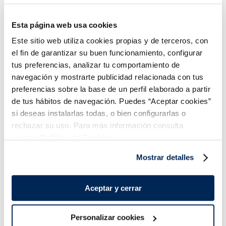
Gyozes de llagostins
Mini rotlles primavera
3,79 €
3,49 €
Caixa 200g
Caixa 300g
Esta página web usa cookies
4,49 €
Este sitio web utiliza cookies propias y de terceros, con
Añadir
Añadir
el fin de garantizar su buen funcionamiento, configurar
tus preferencias, analizar tu comportamiento de
navegación y mostrarte publicidad relacionada con tus
preferencias sobre la base de un perfil elaborado a partir
de tus hábitos de navegación. Puedes “Aceptar cookies”
si deseas instalarlas todas, o bien configurarlas o
rechazar su uso. Para más información consulta
Combina-ho i fes un menú de 10!
nuestra
Política de Cookies.
Mostrar detalles
Aceptar y cerrar
Personalizar cookies