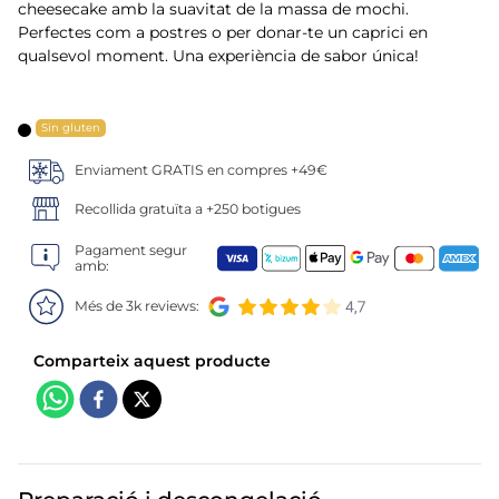
6
.
calamar sirena
cheesecake amb la suavitat de la massa de mochi.
Perfectes com a postres o per donar-te un caprici en
7
.
marisco
qualsevol moment. Una experiència de sabor única!
8
.
anillas
Sin gluten
9
.
halibut
Enviament GRATIS en compres +49€
Recollida gratuïta a +250 botigues
10
.
coliflor
Pagament segur
amb:
Més de 3k reviews: