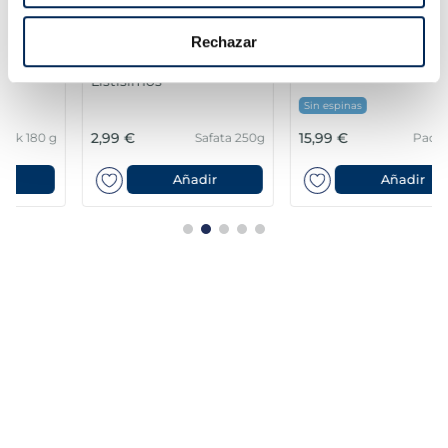
Rechazar
Lluç amb salsa verda
Lloms de lluç austral
Listísimos
MSC Premium
Sin espinas
2,99 €
15,99 €
Safata 250g
Pack 4 un
Añadir
Añadir