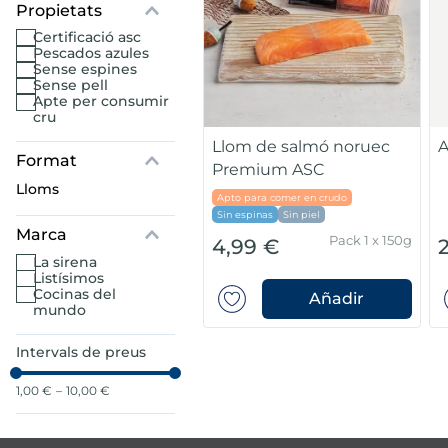
certificació asc
us
pescados azules
sense espines
sense pell
mar sirena
apte per consumir
cru
mó premium
Llom de salmó noruec
A
Premium ASC
ados polos
lloms
Apto para comer en crudo
Sin espinas
Sin piel
Marca
Pack 1 x 150g
4,99 €
la sirena
listísimos
cocinas del
Añadir
mundo
Intervals de preus
1,00 €
–
10,00 €