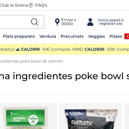
Club la Sirena
FAQ's
Enviar a
00000
Plats preparats
Verdura
Precuinats
Veggies
Pizzes
O
'estiu! 🌊
CALOR10
-10€ (compres +99€)
CALOR20
-20€ (compr
ngredientes poke bowl de salmón
rena ingredientes poke bowl