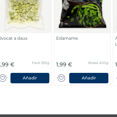
lvocat a daus
Edamame
Pack 250g
Bossa 400g
2,99 €
1,99 €
Añadir
Añadir