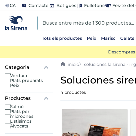
CA
Contacte
Botigues
Fulletons
Fes-te del 
Busca entre més de 1.300 productes...
Tots els productes
Peix
Marisc
Gelats
EARCHES
Descomptes d
lones
soluciones la sirena - i
entos
verdura
soluciones si
plats preparats
peix
go
4
productes
mame
salmó
plats per
microones
ladilla
listisimos
alvocats
ts sirena