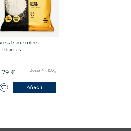
Arròs blanc micro
Listísimos
Bossa 4 x 150g
1,79 €
Añadir