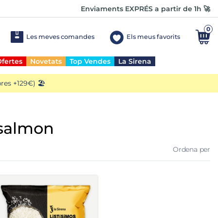
Enviaments EXPRÉS a partir de 1h 🚀
0
Les meves comandes
Els meus favorits
fertes
Novetats
Top Vendes
La Sirena
es +129€) 🏖️
 salmon
Ordena per