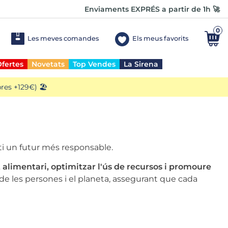
Enviaments EXPRÉS a partir de 1h 🚀
0
Les meves comandes
Els meus favorits
fertes
Novetats
Top Vendes
La Sirena
es +129€) 🏖️
i un futur més responsable.
alimentari, optimitzar l'ús de recursos i promoure
 de les persones i el planeta, assegurant que cada