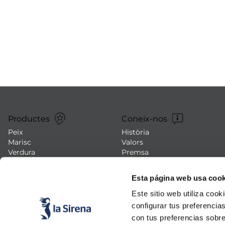
us
mar sirena
mó premium
ados polos
Productes
Coneix-nos
Peix
Història
Marisc
Valors
Verdura
Premsa
Plats preparats
Treballa amb nosaltres
Carn
Blog
Esta página web usa cook
Gelats i postres
Esdeveniments
FAQs (preguntes freqüents)
Este sitio web utiliza cook
configurar tus preferencia
con tus preferencias sobre