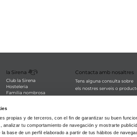
la Sirena
Contacta amb nosaltres
Club la Sirena
Tens alguna consulta sobre
Hosteleria
els nostres serveis o produc
Familia nombrosa
Botigues
sac@lasirena.es
Avís legal
ies
900 21 06 21
Política de privacitat
Condicions de compra
De dilluns a dissabte de 9:00 
ies propias y de terceros, con el fin de garantizar su buen funci
Política de cookies
Algunes botigues obertes el
s, analizar tu comportamiento de navegación y mostrarte publici
Promocions - Bases legals
 la base de un perfil elaborado a partir de tus hábitos de naveg