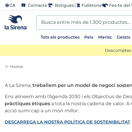
CA
Contacte
Botigues
Fulletons
Fes-te del 
Busca entre més de 1.300 productes...
Tots els productes
Peix
Marisc
Gelats
EARCHES
Descomptes d
lones
Home
entos
A La Sirena,
treballem per un model de negoci sosten
go
Ens alineem amb l'Agenda 2030 i els Objectius de D
mame
pràctiques ètiques
a tota la nostra cadena de valor. A
acció sumi cap a un món millor.
ladilla
DESCARREGA LA NOSTRA POLÍTICA DE SOSTENIBILITAT
ts sirena