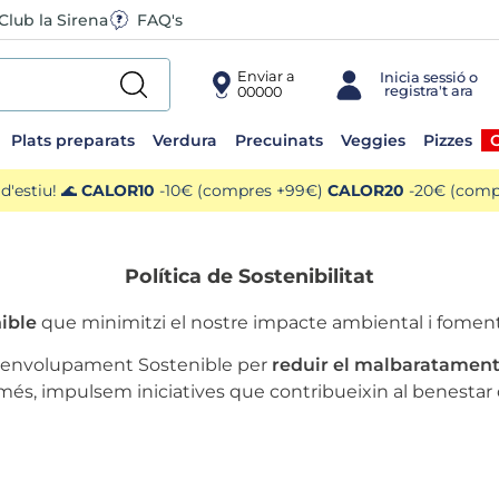
Club la Sirena
FAQ's
Enviar a
00000
Plats preparats
Verdura
Precuinats
Veggies
Pizzes
O
'estiu! 🌊
CALOR10
-10€ (compres +99€)
CALOR20
-20€ (compr
Política de Sostenibilitat
ible
que minimitzi el nostre impacte ambiental i foment
esenvolupament Sostenible per
reduir el malbaratament 
 més, impulsem iniciatives que contribueixin al benestar