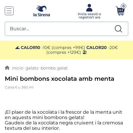
0
Buscar...
TOP SEARCHES
🌊
CALOR10
-10€ (compres +99€)
CALOR20
-20€
(compres +129€) 🏖️
1
.
mariscos
gelats
bombo gelat
2
.
mango
Mini bombons xocolata amb menta
Caixa 6 u 360 ml
3
.
menus
4
.
gelats sirena
¡El plaer de la xocolata i la frescor de la menta unit
en aquests mini bombons gelats!
5
.
calamar sirena
Gaudeix de la xocolata negra cruixent i la cremosa
textura del seu interior.