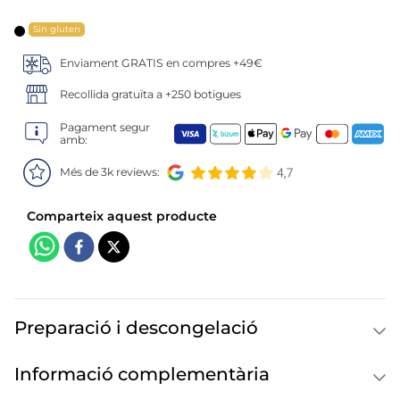
6
.
tarrina helado
Sin gluten
7
.
salmó premium
Enviament GRATIS en compres +49€
8
.
calamar troceado
Recollida gratuïta a +250 botigues
Pagament segur
9
.
halibut
amb:
Més de 3k reviews:
10
.
helados polos
Preparació i descongelació
Informació complementària