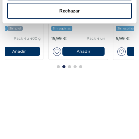
Rechazar
Filets de llobarro
Lloms de lluç austral
Premium
MSC Premium
Sin espinas
Sin espinas
15,99 €
5,99 €
Pack 4 un
Pack 180 g
Añadir
Añadir