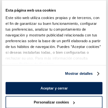
Pack 6 u 480
Caixa 6 u 300
2,49 €
3,99 €
ml
ml
Esta página web usa cookies
Añadir
Añadir
Este sitio web utiliza cookies propias y de terceros, con
el fin de garantizar su buen funcionamiento, configurar
tus preferencias, analizar tu comportamiento de
navegación y mostrarte publicidad relacionada con tus
preferencias sobre la base de un perfil elaborado a partir
de tus hábitos de navegación. Puedes “Aceptar cookies”
si deseas instalarlas todas, o bien configurarlas o
rechazar su uso. Para más información consulta
Combina-ho i fes un menú de 10!
nuestra
Política de Cookies.
Mostrar detalles
Aceptar y cerrar
Personalizar cookies