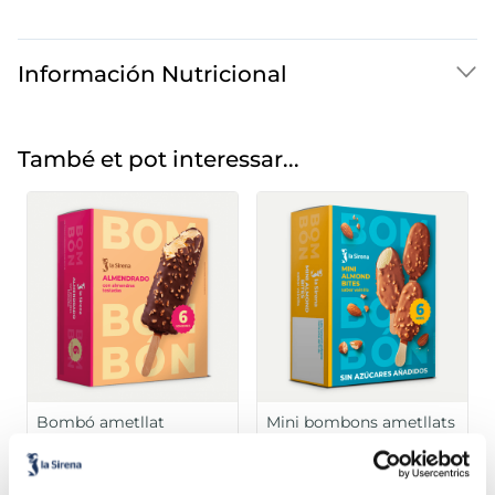
Información Nutricional
També et pot interessar...
Bombó ametllat
Mini bombons ametllats
sense sucres afegits
Sin gluten
Sin gluten
Sin azucares añadidos