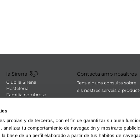
la Sirena
Contacta amb nosaltres
Club la Sirena
Tens alguna consulta sobre
Hosteleria
els nostres serveis o produc
Familia nombrosa
Botigues
sac@lasirena.es
Avís legal
ies
900 21 06 21
Política de privacitat
Condicions de compra
De dilluns a dissabte de 9:00 
ies propias y de terceros, con el fin de garantizar su buen funci
Política de cookies
Algunes botigues obertes el
s, analizar tu comportamiento de navegación y mostrarte publici
Promocions - Bases legals
 la base de un perfil elaborado a partir de tus hábitos de naveg