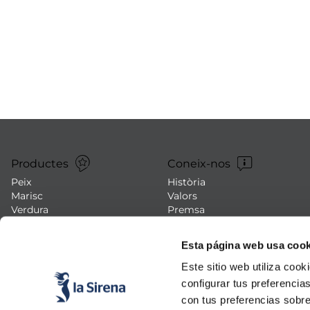
mar sirena
mó premium
ueños
bas peladas
Productes
Coneix-nos
Peix
Història
Marisc
Valors
Verdura
Premsa
Plats preparats
Treballa amb nosaltres
Carn
Blog
Esta página web usa cook
Gelats i postres
Esdeveniments
FAQs (preguntes freqüents)
Este sitio web utiliza cook
configurar tus preferencia
con tus preferencias sobre