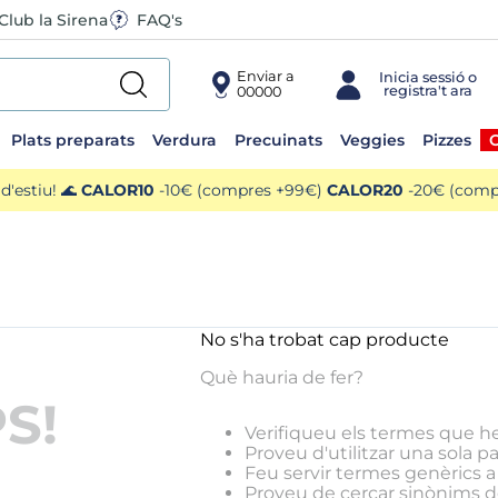
Club la Sirena
FAQ's
Enviar a
00000
Plats preparats
Verdura
Precuinats
Veggies
Pizzes
O
'estiu! 🌊
CALOR10
-10€ (compres +99€)
CALOR20
-20€ (compr
No s'ha trobat cap producte
Què hauria de fer?
S!
Verifiqueu els termes que he
Proveu d'utilitzar una sola pa
Feu servir termes genèrics a 
Proveu de cercar sinònims de