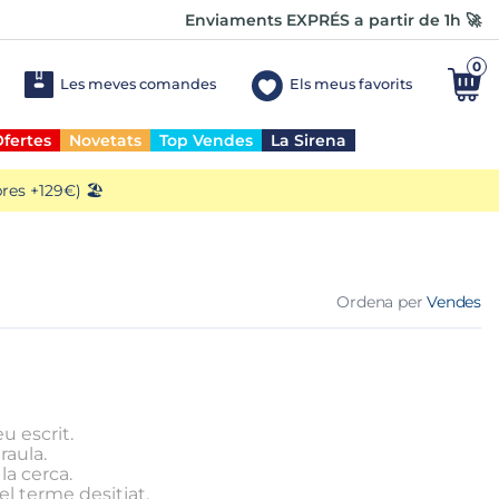
Enviaments EXPRÉS a partir de 1h 🚀
0
Les meves comandes
Els meus favorits
fertes
Novetats
Top Vendes
La Sirena
es +129€) 🏖️
Ordena per
Vendes
u escrit.
raula.
la cerca.
l terme desitjat.