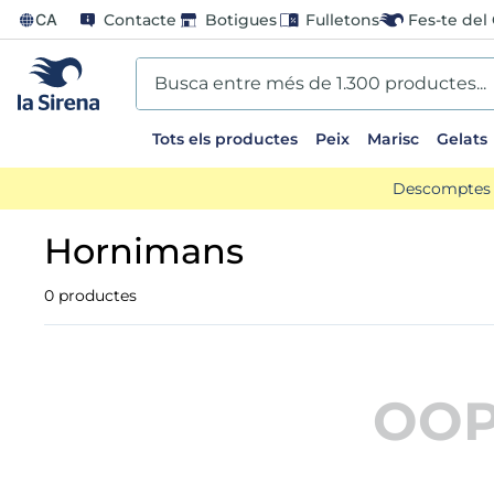
CA
Contacte
Botigues
Fulletons
Fes-te del 
Busca entre més de 1.300 productes...
Tots els productes
Peix
Marisc
Gelats
EARCHES
Descomptes d
scos
hornimans
ts sirena
0
productes
ladilla
oli
OOP
us
llon