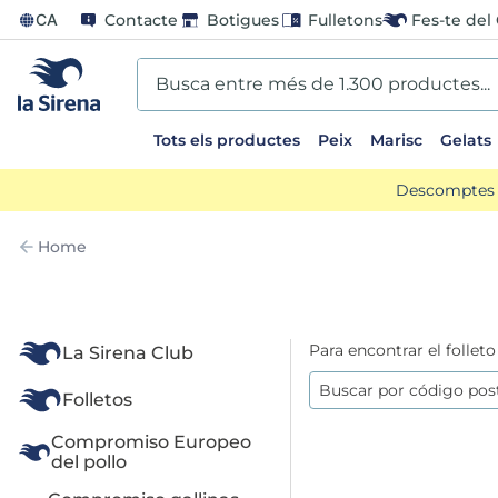
CA
Contacte
Botigues
Fulletons
Fes-te del 
Busca entre més de 1.300 productes...
Tots els productes
Peix
Marisc
Gelats
EARCHES
Descomptes d
lones
Home
entos
go
Para encontrar el folleto
La Sirena Club
mame
Folletos
ladilla
Compromiso Europeo 
del pollo
ts sirena