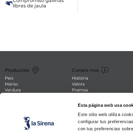
Compromiso gallinas 
libres de jaula
us
mar sirena
mó premium
ados polos
Productes
Coneix-nos
Peix
Història
Marisc
Valors
Verdura
Premsa
Plats preparats
Treballa amb nosaltres
Carn
Blog
Esta página web usa cook
Gelats i postres
Esdeveniments
FAQs (preguntes freqüents)
Este sitio web utiliza cook
configurar tus preferencia
con tus preferencias sobre