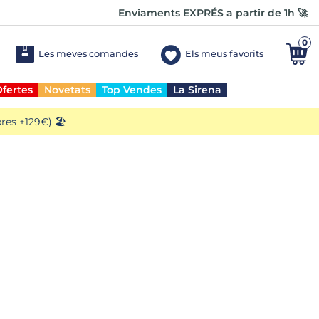
Enviaments EXPRÉS a partir de 1h 🚀
0
Les meves comandes
Els meus favorits
fertes
Novetats
Top Vendes
La Sirena
es +129€) 🏖️