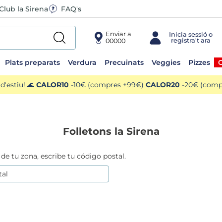
Club la Sirena
FAQ's
Enviar a
00000
Plats preparats
Verdura
Precuinats
Veggies
Pizzes
O
'estiu! 🌊
CALOR10
-10€ (compres +99€)
CALOR20
-20€ (compr
Folletons la Sirena
 de tu zona, escribe tu código postal.