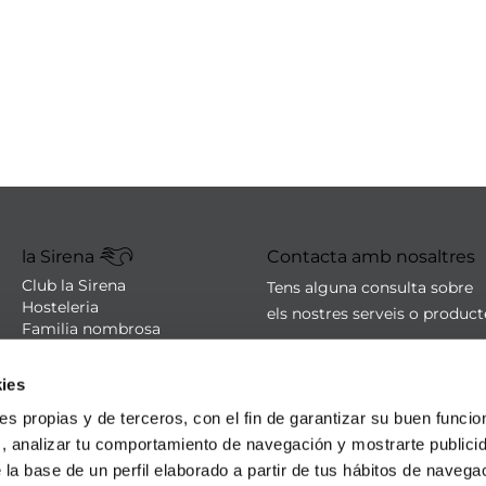
la Sirena
Contacta amb nosaltres
Club la Sirena
Tens alguna consulta sobre
Hosteleria
els nostres serveis o produc
Familia nombrosa
Botigues
sac@lasirena.es
Avís legal
ies
900 21 06 21
Política de privacitat
Condicions de compra
De dilluns a dissabte de 9:00 
ies propias y de terceros, con el fin de garantizar su buen funci
Política de cookies
Algunes botigues obertes el
s, analizar tu comportamiento de navegación y mostrarte publici
Promocions - Bases legals
 la base de un perfil elaborado a partir de tus hábitos de naveg