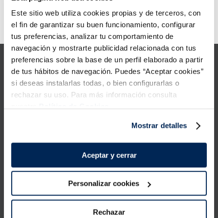
6
.
croquetas
o
Añadir
l
Este sitio web utiliza cookies propias y de terceros, con
l
7
.
canelones
el fin de garantizar su buen funcionamiento, configurar
a
Error:
Request failed with status code 429
1
tus preferencias, analizar tu comportamiento de
,
5
8
.
gambon
navegación y mostrarte publicidad relacionada con tus
l
preferencias sobre la base de un perfil elaborado a partir
9
.
sushi
de tus hábitos de navegación. Puedes “Aceptar cookies”
si deseas instalarlas todas, o bien configurarlas o
rechazar su uso. Para más información consulta
10
.
listísimos
Productes
nuestra
Política de Cookies.
Coneix-nos
Mostrar detalles
La Sirena
Aceptar y cerrar
Contacta amb nosaltres
Tens alguna consulta sobre els nostres serveis o
Personalizar cookies
productes?
sac@lasirena.es
Rechazar