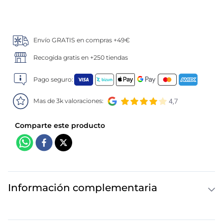
5
.
croquetas
Envío GRATIS en compras +49€
6
.
verduras
Recogida gratis en +250 tiendas
7
.
canelones
Pago seguro:
8
.
listísimos
Mas de 3k valoraciones:
9
.
gambon
10
.
pollo
Información complementaria