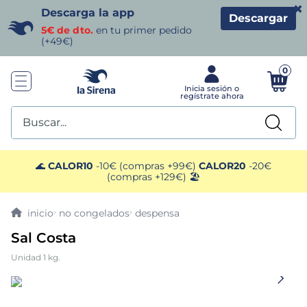
×
Descarga la app
Descargar
5€ de dto.
en tu primer pedido
(+49€)
0
Buscar...
TÉRMINOS MÁS BUSCADOS
🌊
CALOR10
-10€ (compras +99€)
CALOR20
-20€
(compras +129€) 🏖️
1
.
helados sirena
no congelados
despensa
2
.
gambas
Sal Costa
Unidad 1 kg.
3
.
patatas
4
.
gamba