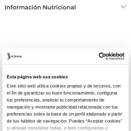
Información Nutricional
¡Combínalo y hazte un menú de 10!
Esta página web usa cookies
Este sitio web utiliza cookies propias y de terceros, con
Filetes de lubina
Lomos de merluz
Premium
austral MSC Pre
el fin de garantizar su buen funcionamiento, configurar
tus preferencias, analizar tu comportamiento de
navegación y mostrarte publicidad relacionada con tus
preferencias sobre la base de un perfil elaborado a partir
de tus hábitos de navegación. Puedes “Aceptar cookies”
si deseas instalarlas todas, o bien configurarlas o