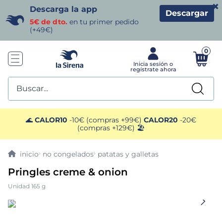
×
Descarga la app
Descargar
5€ de dto.
en tu primer pedido
(+49€)
0
Buscar...
TÉRMINOS MÁS BUSCADOS
🌊
CALOR10
-10€ (compras +99€)
CALOR20
-20€
(compras +129€) 🏖️
1
.
helados sirena
no congelados
patatas y galletas
2
.
gambas
Pringles creme & onion
Unidad 165 g
3
.
patatas
4
.
gamba