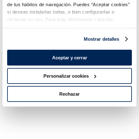
de tus hábitos de navegación. Puedes “Aceptar cookies”
si deseas instalarlas todas, o bien configurarlas o
rechazar su uso. Para más información consulta
nuestra
Política de Cookies.
Mostrar detalles
Lomos de merluza
Filetes de lubina
austral MSC Premium
Premium
Sin espinas
Sin espinas
Aceptar y cerrar
15,99 €
5,99 €
Pack 4 un
Pack 180 g
Personalizar cookies
Añadir
Añadir
Rechazar