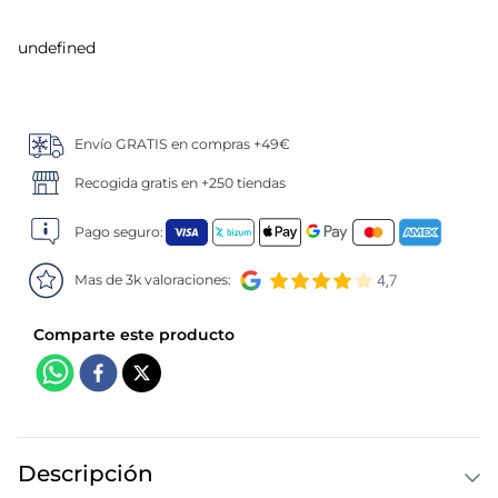
5
.
verduras
undefined
6
.
croquetas
Envío GRATIS en compras +49€
7
.
canelones
Recogida gratis en +250 tiendas
8
.
gambon
Pago seguro:
9
.
listísimos
Mas de 3k valoraciones:
10
.
pollo
Descripción