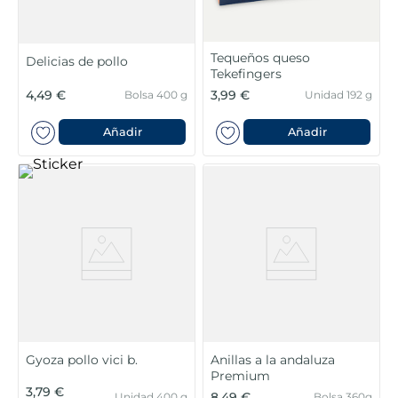
Tequeños queso
Delicias de pollo
Tekefingers
4,49 €
3,99 €
Bolsa 400 g
Unidad 192 g
Añadir
Añadir
Gyoza pollo vici b.
Anillas a la andaluza
Premium
3,79 €
8,49 €
Unidad 400 g
Bolsa 360g