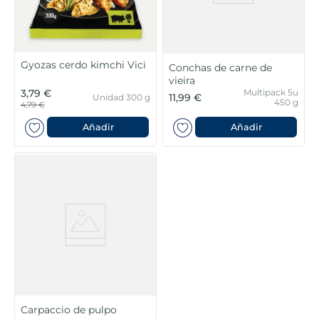
Gyozas cerdo kimchi Vici
Conchas de carne de
vieira
3,79 €
Multipack 5u
11,99 €
Unidad 300 g
450 g
4,79 €
Añadir
Añadir
Carpaccio de pulpo