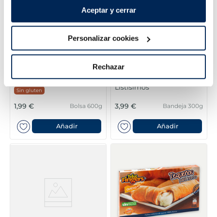
Aceptar y cerrar
Personalizar cookies
Rechazar
Bocaditos de patata
Almejas en salsa marinera
Listísimos
Sin gluten
1,99 €
3,99 €
Bolsa 600g
Bandeja 300g
Añadir
Añadir