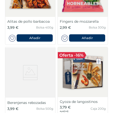
Alitas de pollo barbacoa
Fingers de mozzarella
3,99 €
2,99 €
Bolsa 400g
Bolsa 300g
Añadir
Añadir
Gyoza de langostinos
Berenjenas rebozadas
3,79 €
3,99 €
Bolsa 500g
Caja 200g
4,49 €