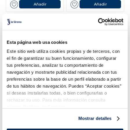
Añadir
Añadir
Esta página web usa cookies
Este sitio web utiliza cookies propias y de terceros, con
el fin de garantizar su buen funcionamiento, configurar
tus preferencias, analizar tu comportamiento de
navegación y mostrarte publicidad relacionada con tus
Gyozas de pato y salsa
Buñuelos bacalao
preferencias sobre la base de un perfil elaborado a partir
hoising
Premium
de tus hábitos de navegación. Puedes “Aceptar cookies”
3,99 €
5,49 €
Bolsa 200 g
Bolsa 400g
si deseas instalarlas todas, o bien configurarlas o
rechazar su uso. Para más información consulta
Añadir
Añadir
nuestra
Política de Cookies.
Mostrar detalles