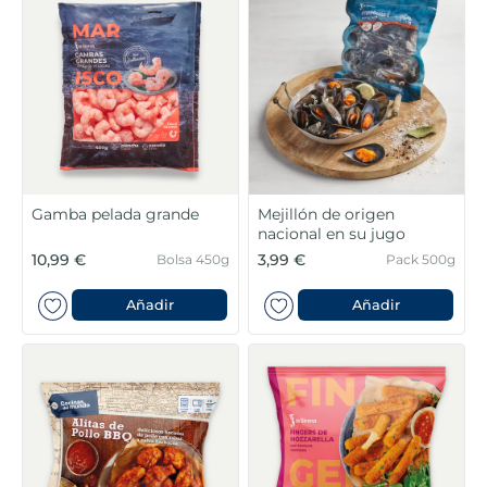
5
.
verduras
6
.
croquetas
7
.
canelones
8
.
gambon
Gamba pelada grande
Mejillón de origen
nacional en su jugo
9
.
listísimos
10,99 €
3,99 €
Bolsa 450g
Pack 500g
10
.
pollo
Añadir
Añadir