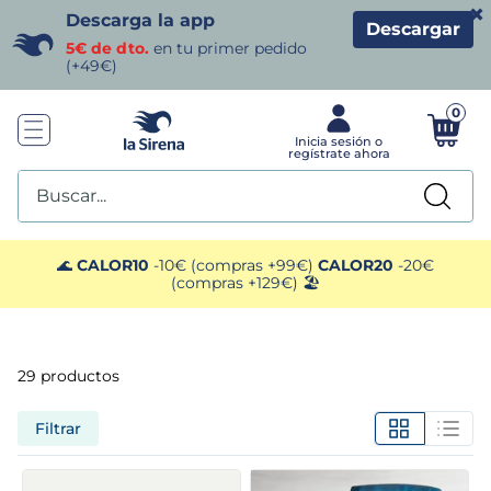
×
Descarga la app
Descargar
5€ de dto.
en tu primer pedido
(+49€)
0
Buscar...
TÉRMINOS MÁS BUSCADOS
🌊
CALOR10
-10€ (compras +99€)
CALOR20
-20€
(compras +129€) 🏖️
1
.
helados sirena
2
.
gambas
29
productos
3
.
patatas
Filtrar
4
.
gamba