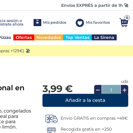
Envíos EXPRÉS a partir de 1h 🚀
0
Mis pedidos
Mis favoritos
izzas
Ofertas
Novedades
Top Ventas
La Sirena
ras +129€) 🏖️
uds
3,99 €
onal en
Añadir a la cesta
go, congelados
deal para
Envío GRATIS en compras +49€
te para
e limón.
Recogida gratis en +250