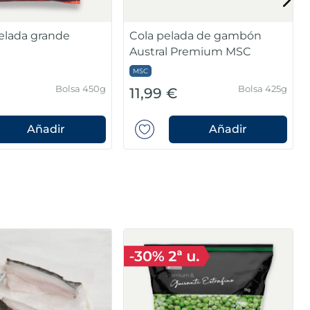
Gamba pelada mediana
Caja 2kg(60/80
Bolsa 360g
6,99 €
piezas/caja)
Añadir
Añadir
a azul isotérmica