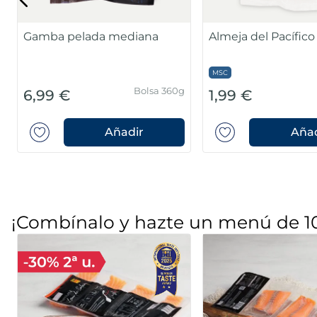
Caja 750 g (30/45
4,99 €
9,99 €
pzas/caja)
Añadir
Añad
¡Combínalo y hazte un menú de 1
Corazones de merluza del
Coliflor, romanesco
Cabo MSC
zanahoria