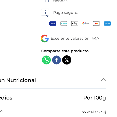
tiendas
Pago seguro:
Excelente valoración: ⭐4,7
ón Nutricional
edios
Por 100g
co
77
kcal /
323
Kj