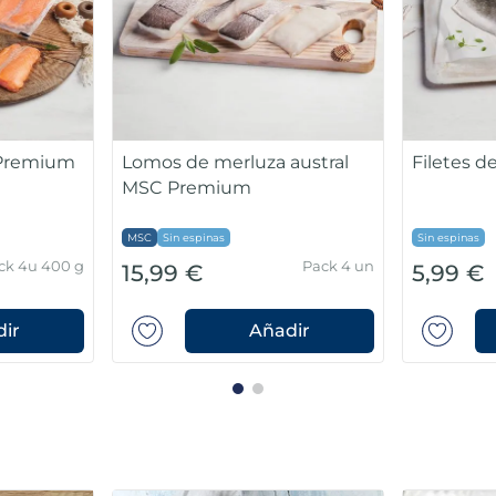
Bolsa 600g
Bolsa 600g
1,49 €
1,49 €
ir
Añadir