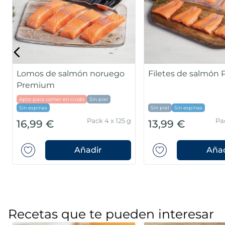
MSC
Sin piel
Sin espinas
Pack 480g
7,49 €
1,99 €
Añadir
Añad
Recetas que te pueden interesar