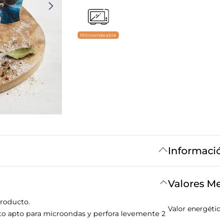
Microondeable
Informaci
Valores M
producto.
Valor energéti
to apto para microondas y perfora levemente 2