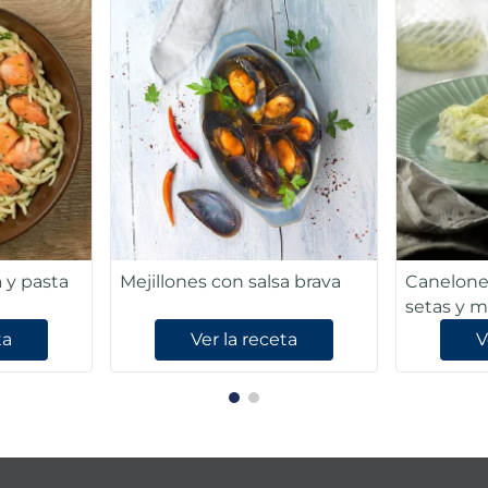
a y pasta
Mejillones con salsa brava
Canelones
setas y m
ta
Ver la receta
V