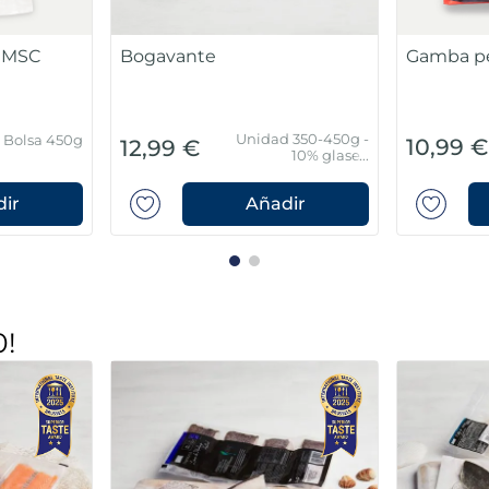
Bolsa 400g
Unidad 60 g
2,99 €
21,99 €
ir
Añadir
0!
, brécol y
Cebolla troceada
Bolsa rafi