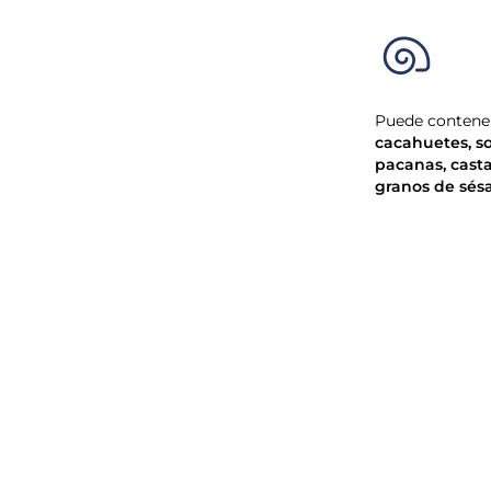
Puede contener
cacahuetes
,
s
pacanas
,
cast
granos de sé