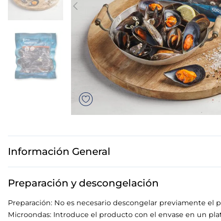
7
.
canelones
8
.
gambon
9
.
sushi
10
.
listísimos
Información General
Preparación y descongelación
Preparación: No es necesario descongelar previamente el 
Microondas: Introduce el producto con el envase en un pla