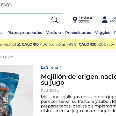
FAQ's
Enviar a
00000
os
Platos preparados
Verdura
Precocinados
Veggies
P
e verano! 🌊
CALOR10
-10€ (compras +99€)
CALOR20
-20€ (comp
 su jugo
La Sirena
Mejillón de origen naci
su jugo
Pack 500g
Mejillones gallegos en su propio ju
para conservar su frescura y sabor. I
preparar tapas, paellas o simplemen
disfrutar en su jugo con un toque d