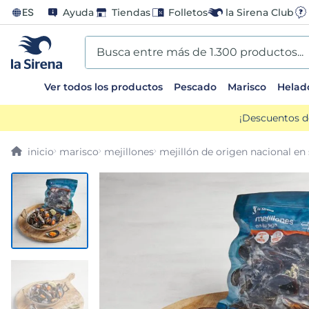
ES
Ayuda
Tiendas
Folletos
la Sirena Club
Busca entre más de 1.300 productos...
Ver todos los productos
Pescado
Marisco
Helad
TÉRMINOS MÁS BUSCADOS
¡Descuentos d
1
.
helados sirena
marisco
mejillones
mejillón de origen nacional en
2
.
gambas
3
.
patatas
4
.
gamba
5
.
verduras
6
.
croquetas