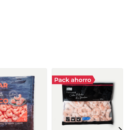
crudo MSC
30-40 piezas/kg