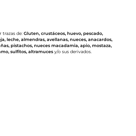
 trazas de:
Gluten
,
crustáceos
,
huevo
,
pescado
,
oja
,
leche
,
almendras
,
avellanas
,
nueces
,
anacardos
,
añas
,
pistachos
,
nueces macadamia
,
apio
,
mostaza
,
samo
,
sulfitos
,
altramuces
y/o sus derivados.