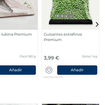
Lomos de salmón noruego
Premium
Apto para comer en crudo
Sin piel
Sin espinas
168g
Pack 4 x 125 g
16,99 €
Añadir
Añadir