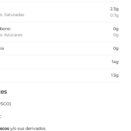
2.3
g
es: Saturadas
0.7
g
rbono
0
g
es: Azúcares
0
g
ia
0
g
14
g
1.5
g
tes
USCO)
:
scos
y/o sus derivados.