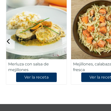
Merluza con salsa de
Mejillones, calabaz
mejillones
fresca
Ver la receta
Ver la rece