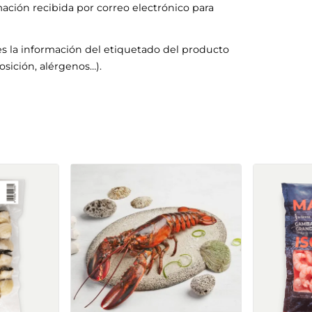
mación recibida por correo electrónico para
s la información del etiquetado del producto
sición, alérgenos…).
pa de
Vieira media concha de
Gambón 
Escocia
pequeño 