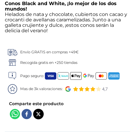
Conos Black and White, ¡lo mejor de los dos
mundos!
5
.
verduras
Helados de nata y chocolate, cubiertos con cacao y
crocanti de avellanas caramelizadas. Junto a una
6
.
croquetas
galleta crujiente y dulce, ¡estos conos serán la
delicia del verano!
7
.
canelones
Envío GRATIS en compras +49€
8
.
gambon
Recogida gratis en +250 tiendas
9
.
sushi
Pago seguro:
10
.
listísimos
Mas de 3k valoraciones: