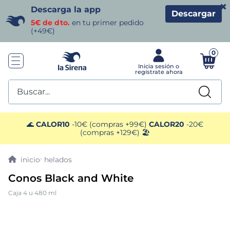
×
Descarga la app
Descargar
5€ de dto.
en tu primer pedido
(+49€)
0
Buscar...
TÉRMINOS MÁS BUSCADOS
🌊
CALOR10
-10€ (compras +99€)
CALOR20
-20€
(compras +129€) 🏖️
1
.
helados sirena
helados
2
.
gambas
Conos Black and White
Caja 4 u 480 ml
3
.
patatas
4
.
gamba