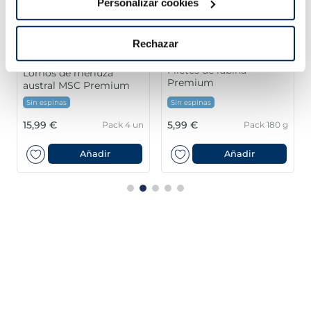
Personalizar cookies
Rechazar
Filetes de lubina
Lomos de merluza
Premium
austral MSC Premium
Sin espinas
Sin espinas
15,99 €
5,99 €
Pack 4 un
Pack 180 g
Añadir
Añadir