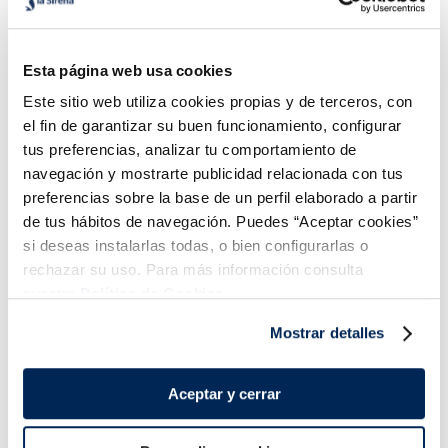
Conos de Nata y fresa
Conos de Nata con
crocanti de avellanas
Esta página web usa cookies
2,49 €
2,49 €
Caja 4 u 480 ml
Caja 4 u 480 ml
Este sitio web utiliza cookies propias y de terceros, con
Añadir
Añadir
el fin de garantizar su buen funcionamiento, configurar
tus preferencias, analizar tu comportamiento de
COMBINABLE
COMBINABLE
navegación y mostrarte publicidad relacionada con tus
preferencias sobre la base de un perfil elaborado a partir
de tus hábitos de navegación. Puedes “Aceptar cookies”
si deseas instalarlas todas, o bien configurarlas o
rechazar su uso. Para más información consulta
nuestra
Política de Cookies.
¡Combínalo y hazte un menú de 10!
Mostrar detalles
Aceptar y cerrar