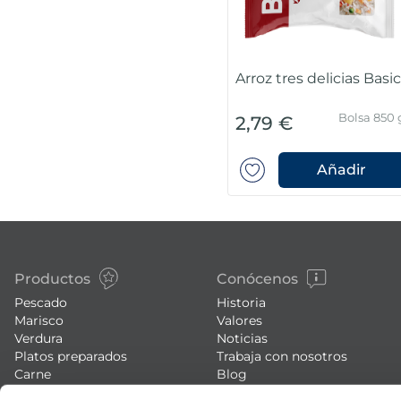
Arroz tres delicias Basi
Bolsa 850 
2,79 €
Añadir
Productos
Conócenos
Pescado
Historia
Marisco
Valores
Verdura
Noticias
Platos preparados
Trabaja con nosotros
Carne
Blog
Helados y postres
Eventos