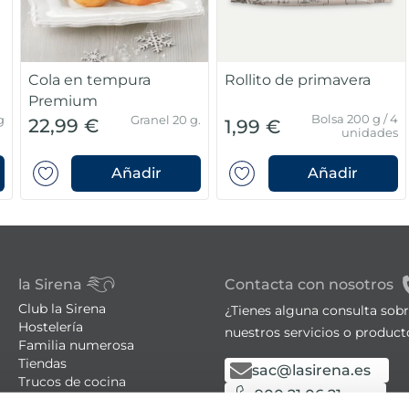
c
Cola en tempura
Rollito de primavera
Premium
Bolsa 200 g / 4
g
Granel 20 g.
22,99 €
1,99 €
unidades
Añadir
Añadir
la Sirena
Contacta con nosotros
Club la Sirena
¿Tienes alguna consulta sob
Hostelería
nuestros servicios o product
Familia numerosa
Tiendas
sac@lasirena.es
Trucos de cocina
900 21 06 21
Recetas