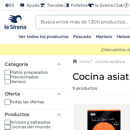
ES
Ayuda
Tiendas
Folletos
la Sirena Club
Busca entre más de 1.300 productos...
Ver todos los productos
Pescado
Marisco
Helad
TÉRMINOS MÁS BUSCADOS
¡Descuentos d
1
.
helados sirena
cocina asiática
2
.
gambas
platos preparados
cocina asiat
precocinados
marisco
3
.
patatas
9
productos
Oferta
4
.
gamba
todas las ofertas
5
.
verduras
arroces y salteados
cocinas del mundo
6
.
croquetas