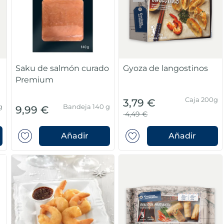
Saku de salmón curado
Gyoza de langostinos
Premium
Caja 200g
3,79 €
g
Bandeja 140 g
9,99 €
4,49 €
Añadir
Añadir