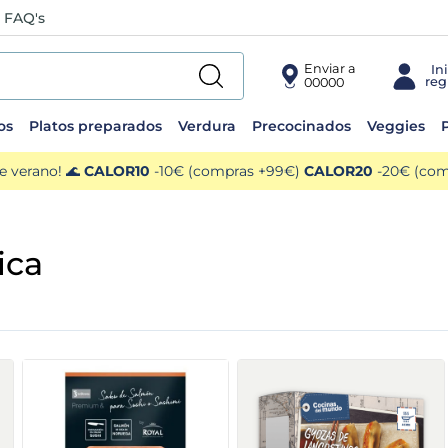
FAQ's
Enviar a
00000
os
Platos preparados
Verdura
Precocinados
Veggies
P
e verano! 🌊
CALOR10
-10€ (compras +99€)
CALOR20
-20€ (comp
ica