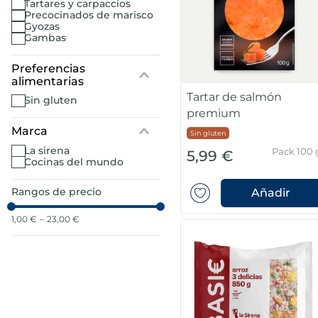
tartares y carpaccios
precocinados de marisco
gyozas
7
.
canelones
gambas
8
.
gambon
Tartar de salmón
9
.
listísimos
sin gluten
premium
Marca
10
.
pollo
Sin gluten
la sirena
Pack 100 
5,99 €
cocinas del mundo
Rangos de precio
Añadir
1,00 €
–
23,00 €