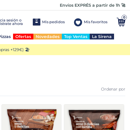
Envíos EXPRÉS a partir de 1h 🚀
0
Mis pedidos
Mis favoritos
izzas
Ofertas
Novedades
Top Ventas
La Sirena
ras +129€) 🏖️
Ordenar por