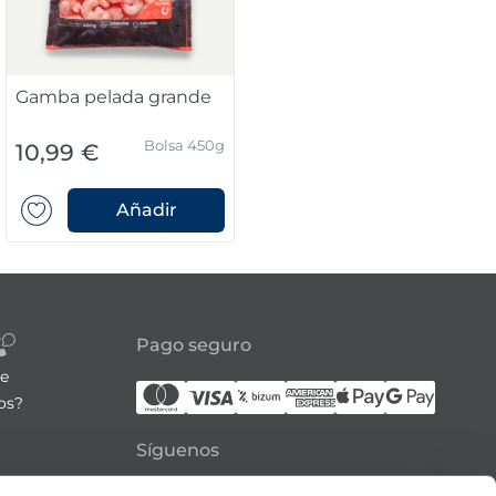
Gamba pelada grande
Bolsa 450g
10,99 €
Añadir
Pago seguro
re
os?
Síguenos