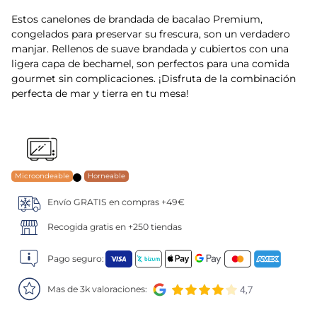
Estos canelones de brandada de bacalao Premium,
5
.
verduras
congelados para preservar su frescura, son un verdadero
manjar. Rellenos de suave brandada y cubiertos con una
6
.
croquetas
ligera capa de bechamel, son perfectos para una comida
gourmet sin complicaciones. ¡Disfruta de la combinación
7
.
canelones
perfecta de mar y tierra en tu mesa!
8
.
gambon
9
.
sushi
Microondeable
Horneable
10
.
listísimos
Envío GRATIS en compras +49€
Recogida gratis en +250 tiendas
Pago seguro:
Mas de 3k valoraciones: