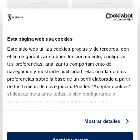
Esta página web usa cookies
tra
Este sitio web utiliza cookies propias y de terceros, con
el fin de garantizar su buen funcionamiento, configurar
4,99 €
9,49 €
Caja 12u 1240g
Caja 2 x 300g
Caja 
tus preferencias, analizar tu comportamiento de
navegación y mostrarte publicidad relacionada con tus
ñadir
Añadir
Añadi
preferencias sobre la base de un perfil elaborado a partir
de tus hábitos de navegación. Puedes “Aceptar cookies”
si deseas instalarlas todas, o bien configurarlas o
rechazar su uso. Para más información consulta
nuestra
Política de Cookies.
Mostrar detalles
¡Combínalo y hazte un menú de 10!
Aceptar y cerrar