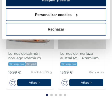
Personalizar cookies
Rechazar
Lomos de salmón
Lomos de merluza
noruego Premium
austral MSC Premium
Sin espinas
Sin piel
Sin espinas
16,99 €
15,99 €
Pack 4 x 125 g
Pack 4 un
Añadir
Añadir