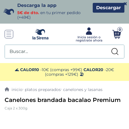
×
Descarga la app
Descargar
5€ de dto.
en tu primer pedido
(+49€)
0
Buscar...
TÉRMINOS MÁS BUSCADOS
🌊
CALOR10
-10€ (compras +99€)
CALOR20
-20€
(compras +129€) 🏖️
1
.
helados sirena
platos preparados
canelones y lasanas
2
.
gambas
Canelones brandada bacalao Premium
Caja 2 x 300g
3
.
patatas
4
.
gamba