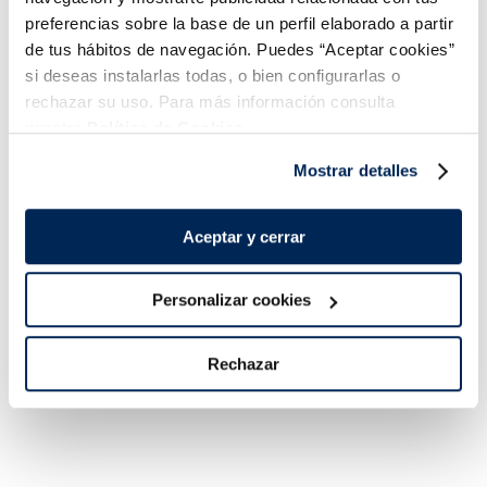
preferencias sobre la base de un perfil elaborado a partir
de tus hábitos de navegación. Puedes “Aceptar cookies”
si deseas instalarlas todas, o bien configurarlas o
rechazar su uso. Para más información consulta
nuestra
Política de Cookies.
Mostrar detalles
Lomos de salmón
Filetes de lubina
Aceptar y cerrar
noruego Premium
Premium
Sin espinas
Sin piel
Sin espinas
16,99 €
5,99 €
Personalizar cookies
Pack 4 x 125 g
Pack 180 g
Añadir
Añadir
Rechazar