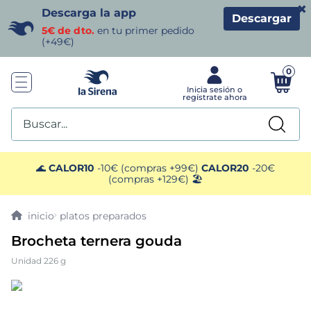
×
Descarga la app
Descargar
5€ de dto.
en tu primer pedido
(+49€)
0
Buscar...
TÉRMINOS MÁS BUSCADOS
🌊
CALOR10
-10€ (compras +99€)
CALOR20
-20€
(compras +129€) 🏖️
1
.
helados sirena
platos preparados
2
.
gambas
Brocheta ternera gouda
Unidad 226 g
3
.
patatas
4
.
gamba