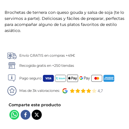
5
.
verduras
Brochetas de ternera con queso gouda y salsa de soja (te lo
servimos a parte). Deliciosas y fáciles de preparar, perfectas
6
.
croquetas
para acompañar alguno de tus platos favoritos de estilo
asiático.
7
.
canelones
8
.
listísimos
Envío GRATIS en compras +49€
Recogida gratis en +250 tiendas
9
.
gambon
Pago seguro:
10
.
pollo
Mas de 3k valoraciones: