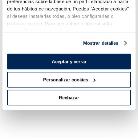
preferencias sobre la base de un perfil elaborado a partir
de tus hábitos de navegación. Puedes “Aceptar cookies”
si deseas instalarlas todas, o bien configurarlas o
Magnum mini Classic
Magnum mini
surtido 8 unidades
Almendrado
rechazar su uso. Para más información consulta
nuestra
Política de Cookies.
Sin gluten
Sin gluten
Caja 6+2 u 440
4,99 €
4,99 €
Caja 6 u 330 ml
Mostrar detalles
ml
Añadir
Añadir
Aceptar y cerrar
Personalizar cookies
Rechazar