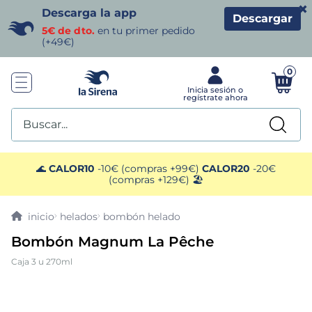
×
Descarga la app
Descargar
5€ de dto.
en tu primer pedido
(+49€)
0
Buscar...
TÉRMINOS MÁS BUSCADOS
🌊
CALOR10
-10€ (compras +99€)
CALOR20
-20€
(compras +129€) 🏖️
1
.
helados sirena
helados
bombón helado
2
.
gambas
Bombón Magnum La Pêche
Caja 3 u 270ml
3
.
patatas
4
.
gamba