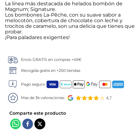
La línea más destacada de helados bombón de
Magnum; Signature.
5
.
croquetas
Los bombones La-Pêche, con su suave sabor a
melocotón, cobertura de chocolate con leche y
6
.
verduras
trocitos de caramelo, son una delicia que tienes que
probar.
¡Para paladares exigentes!
7
.
canelones
8
.
listísimos
Envío GRATIS en compras +49€
Recogida gratis en +250 tiendas
9
.
gambon
Pago seguro:
10
.
pollo
Mas de 3k valoraciones: