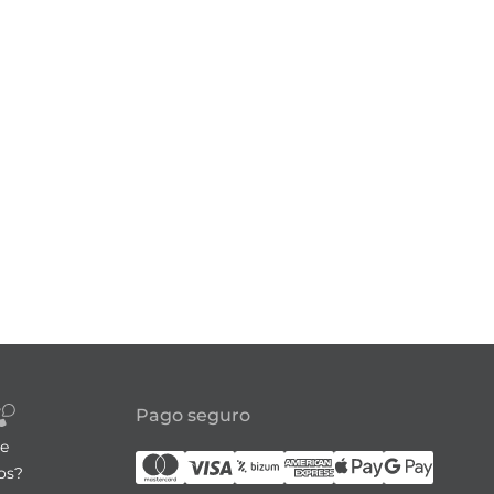
Pago seguro
re
os?