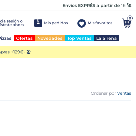
Envíos EXPRÉS a partir de 1h 🚀
0
Mis pedidos
Mis favoritos
izzas
Ofertas
Novedades
Top Ventas
La Sirena
ras +129€) 🏖️
Ordenar por
Ventas