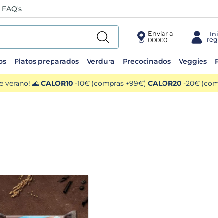
FAQ's
Enviar a
00000
os
Platos preparados
Verdura
Precocinados
Veggies
P
e verano! 🌊
CALOR10
-10€ (compras +99€)
CALOR20
-20€ (comp