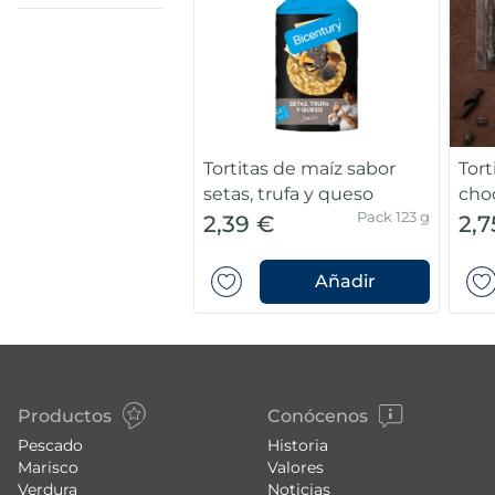
7
.
canelones
8
.
gambon
9
.
listísimos
Tortitas de maíz sabor
Tort
setas, trufa y queso
cho
10
.
pollo
Pack 123 g
2,39 €
2,7
Añadir
Productos
Conócenos
Pescado
Historia
Marisco
Valores
Verdura
Noticias