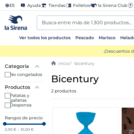
ES
Ayuda
Tiendas
Folletos
la Sirena Club
Busca entre más de 1.300 productos...
Ver todos los productos
Pescado
Marisco
Helad
TÉRMINOS MÁS BUSCADOS
¡Descuentos d
1
.
helados sirena
bicentury
2
.
gambas
no congelados
bicentury
3
.
patatas
2
productos
patatas y
galletas
4
.
gamba
despensa
5
.
verduras
Rangos de precio
2,00 €
–
10,00 €
6
.
croquetas