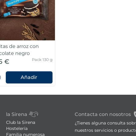
itas de arroz con
colate negro
Pack 130 g
5 €
Añadir
la Sirena
Contacta con nosotros
Club la Sirena
¿Tienes alguna consulta sob
Hostelería
nuestros servicios o product
Familia numerosa