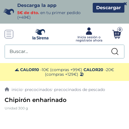
×
Descarga la app
Descargar
5€ de dto.
en tu primer pedido
(+49€)
0
Buscar...
TÉRMINOS MÁS BUSCADOS
🌊
CALOR10
-10€ (compras +99€)
CALOR20
-20€
(compras +129€) 🏖️
1
.
helados sirena
precocinados
precocinados de pescado
2
.
gambas
Chipirón enharinado
Unidad 300 g
3
.
patatas
4
.
gamba