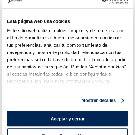
Croqueta jamón ibérico
Anilla a la andaluza
horno Senén
Premium
Esta página web usa cookies
Sin gluten
Este sitio web utiliza cookies propias y de terceros, con
4,19 €
23,99 €
Caja 250 g
Granel 500 g.
el fin de garantizar su buen funcionamiento, configurar
tus preferencias, analizar tu comportamiento de
Añadir
Añadir
navegación y mostrarte publicidad relacionada con tus
preferencias sobre la base de un perfil elaborado a partir
de tus hábitos de navegación. Puedes “Aceptar cookies”
si deseas instalarlas todas, o bien configurarlas o
rechazar su uso. Para más información consulta
nuestra
Política de Cookies.
Mostrar detalles
¡Combínalo y hazte un menú de 10!
Aceptar y cerrar