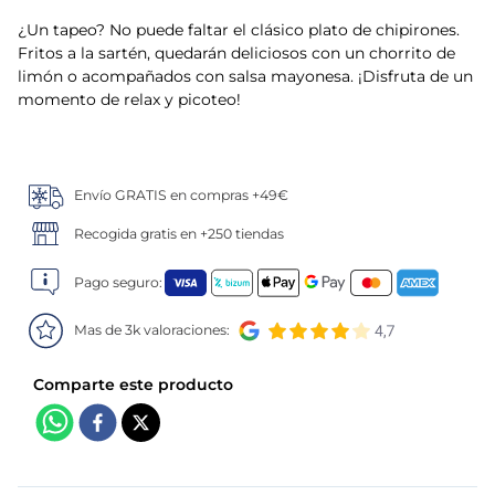
¿Un tapeo? No puede faltar el clásico plato de chipirones.
5
.
verduras
Fritos a la sartén, quedarán deliciosos con un chorrito de
limón o acompañados con salsa mayonesa. ¡Disfruta de un
6
.
croquetas
momento de relax y picoteo!
7
.
canelones
Envío GRATIS en compras +49€
8
.
gambon
Recogida gratis en +250 tiendas
9
.
sushi
Pago seguro:
10
.
listísimos
Mas de 3k valoraciones: