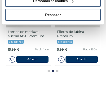
Personalizar cookies
Rechazar
Lomos de merluza
Filetes de lubina
austral MSC Premium
Premium
Sin espinas
Sin espinas
15,99 €
5,99 €
Pack 4 un
Pack 180 g
Añadir
Añadir