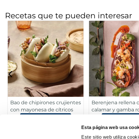
Recetas que te pueden interesar
Bao de chipirones crujientes
Berenjena rellena 
con mayonesa de cítricos
calamar y gamba r
verduras asiáticas
Ver la receta
Ver la rece
Esta página web usa cook
Este sitio web utiliza cook