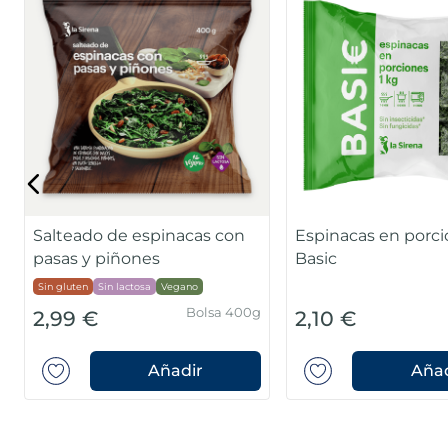
Salteado de espinacas con
Espinacas en porc
pasas y piñones
Basic
Sin gluten
Sin lactosa
Vegano
Bolsa 400g
2,99 €
2,10 €
Añadir
Añad