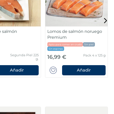
e salmón
Lomos de salmón noruego
Premium
Apto para comer en crudo
Sin piel
Sin espinas
Segunda Piel 225
Pack 4 x 125 g
16,99 €
g.
Añadir
Añadir