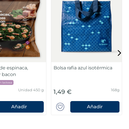
de espinaca,
Bolsa rafia azul isotérmica
 bacon
n lactosa
Unidad 450 g
168g
1,49 €
Añadir
Añadir