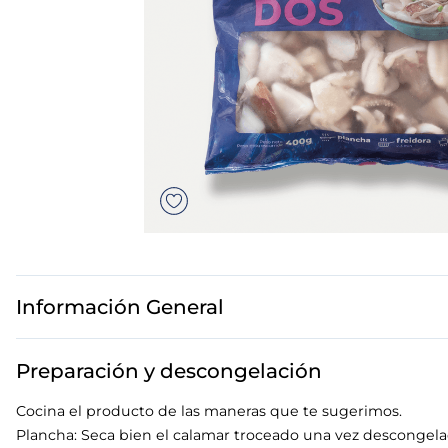
7
.
canelones
8
.
gambon
9
.
listísimos
10
.
pollo
Información General
Preparación y descongelación
Cocina el producto de las maneras que te sugerimos.
Plancha: Seca bien el calamar troceado una vez descongelad