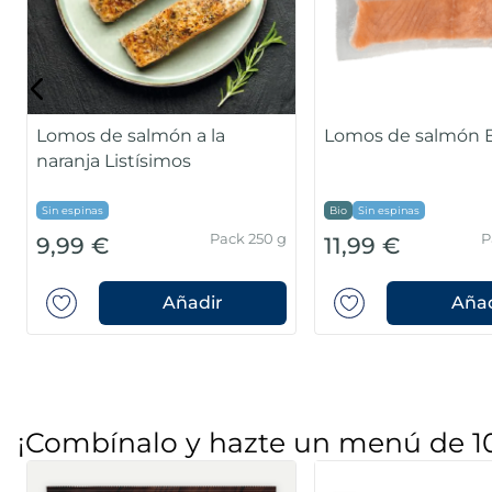
Lomos de salmón a la
Lomos de salmón 
naranja Listísimos
Sin espinas
Bio
Sin espinas
Pack 250 g
P
9,99 €
11,99 €
Añadir
Añad
¡Combínalo y hazte un menú de 1