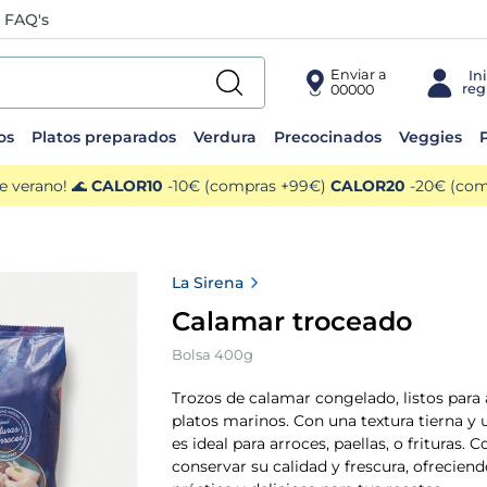
FAQ's
Enviar a
00000
os
Platos preparados
Verdura
Precocinados
Veggies
P
e verano! 🌊
CALOR10
-10€ (compras +99€)
CALOR20
-20€ (comp
La Sirena
Calamar troceado
Bolsa 400g
Trozos de calamar congelado, listos para 
platos marinos. Con una textura tierna y 
es ideal para arroces, paellas, o frituras.
conservar su calidad y frescura, ofrecien