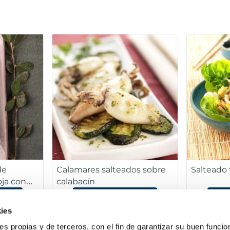
de
Calamares salteados sobre
Salteado 
oja con
calabacín
ta
Ver la receta
V
ies
ies propias y de terceros, con el fin de garantizar su buen funci