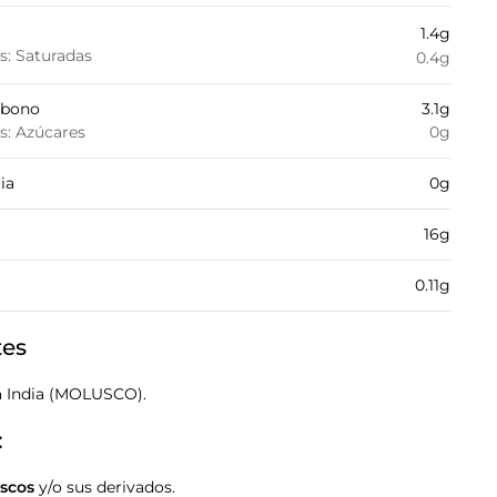
1.4
g
es: Saturadas
0.4
g
rbono
3.1
g
es: Azúcares
0
g
ia
0
g
16
g
0.11
g
tes
 India (MOLUSCO).
:
scos
y/o sus derivados.