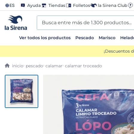
ES
Ayuda
Tiendas
Folletos
la Sirena Club
Busca entre más de 1.300 productos...
Ver todos los productos
Pescado
Marisco
Helad
TÉRMINOS MÁS BUSCADOS
¡Descuentos d
1
.
helados sirena
pescado
calamar
calamar troceado
2
.
gambas
3
.
patatas
4
.
gamba
5
.
verduras
6
.
croquetas