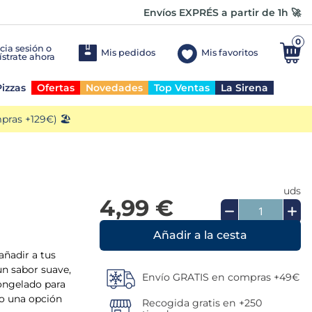
Envíos EXPRÉS a partir de 1h 🚀
0
Mis pedidos
Mis favoritos
izzas
Ofertas
Novedades
Top Ventas
La Sirena
ras +129€) 🏖️
uds
4,99 €
Añadir a la cesta
añadir a tus
un sabor suave,
Envío GRATIS en compras +49€
 Congelado para
do una opción
Recogida gratis en +250