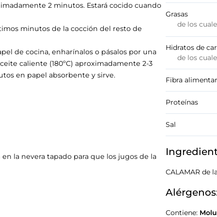
roximadamente 2 minutos. Estará cocido cuando
Grasas
de los cual
timos minutos de la cocción del resto de
Hidratos de ca
apel de cocina, enharínalos o pásalos por una
de los cual
 aceite caliente (180ºC) aproximadamente 2-3
tos en papel absorbente y sirve.
Fibra alimentar
Proteínas
Sal
Ingredien
 en la nevera tapado para que los jugos de la
CALAMAR de la
Alérgenos
Contiene:
Molu