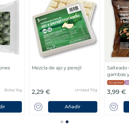
iones
Mezcla de ajo y perejil
Salteado 
gambas y
Sin gluten
Si
Bolsa 1kg
Unidad 70g
2,29 €
3,99 €
ir
Añadir