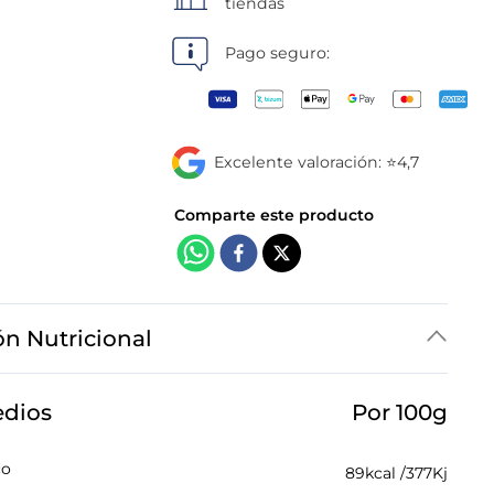
tiendas
Pago seguro:
Excelente valoración: ⭐4,7
ón Nutricional
edios
Por 100g
co
89
kcal /
377
Kj