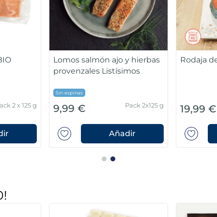
BIO
Lomos salmón ajo y hierbas
Rodaja d
provenzales Listísimos
Sin espinas
ack 2 x 125 g
Pack 2x125 g
9,99 €
19,99 €
ir
Añadir
0!