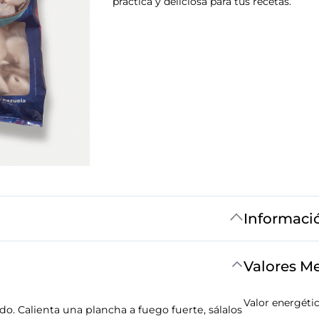
práctica y deliciosa para tus recetas.
Informaci
Valores M
Valor energéti
o. Calienta una plancha a fuego fuerte, sálalos