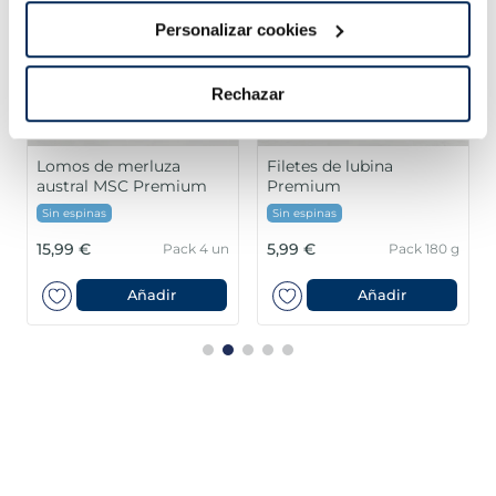
Personalizar cookies
Rechazar
Lomos de merluza
Filetes de lubina
austral MSC Premium
Premium
Sin espinas
Sin espinas
15,99 €
5,99 €
Pack 4 un
Pack 180 g
Añadir
Añadir