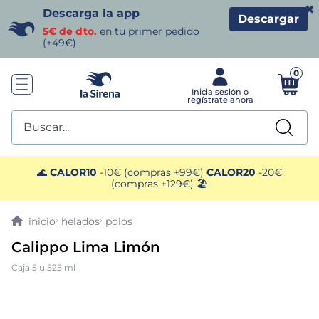
×
Descarga la app
Descargar
5€ de dto.
en tu primer pedido
(+49€)
0
Buscar...
TÉRMINOS MÁS BUSCADOS
🌊
CALOR10
-10€ (compras +99€)
CALOR20
-20€
(compras +129€) 🏖️
1
.
helados sirena
helados
polos
2
.
gambas
Calippo Lima Limón
Caja 5 u 525 ml
3
.
patatas
4
.
gamba