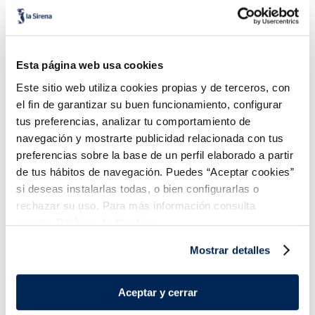
Calippo super mix
Sorbete sabor piña sin
azúcares añadidos
Sin gluten
Sin lactosa
Esta página web usa cookies
Sin gluten
Vegano
Sin azucares añadidos
Este sitio web utiliza cookies propias y de terceros, con
4,99 €
3,49 €
Caja 5 u 525 ml
Caja 6 u 360 ml
el fin de garantizar su buen funcionamiento, configurar
tus preferencias, analizar tu comportamiento de
Añadir
Añadir
navegación y mostrarte publicidad relacionada con tus
COMBINABLE
preferencias sobre la base de un perfil elaborado a partir
de tus hábitos de navegación. Puedes “Aceptar cookies”
si deseas instalarlas todas, o bien configurarlas o
rechazar su uso. Para más información consulta
nuestra
Política de Cookies.
Mostrar detalles
¡Combínalo y hazte un menú de 10!
Aceptar y cerrar