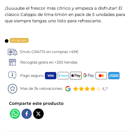
¡Suuuube el frescor más cítrico y empieza a disfrutar! El
5
.
verduras
clásico Calippo de lima-limón en pack de 5 unidades para
que siempre tengas uno listo para refrescarte.
6
.
croquetas
7
.
canelones
Sin gluten
Envío GRATIS en compras +49€
8
.
gambon
Recogida gratis en +250 tiendas
9
.
sushi
Pago seguro:
10
.
listísimos
Mas de 3k valoraciones: