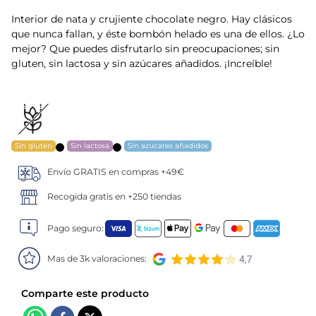
Interior de nata y crujiente chocolate negro. Hay clásicos
5
.
verduras
que nunca fallan, y éste bombón helado es una de ellos. ¿Lo
mejor? Que puedes disfrutarlo sin preocupaciones; sin
6
.
croquetas
gluten, sin lactosa y sin azúcares añadidos. ¡Increíble!
7
.
canelones
8
.
gambon
Sin gluten
Sin lactosa
Sin azucares añadidos
9
.
listísimos
Envío GRATIS en compras +49€
10
.
pollo
Recogida gratis en +250 tiendas
Pago seguro:
Mas de 3k valoraciones: