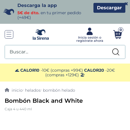
×
Descarga la app
Descargar
5€ de dto.
en tu primer pedido
(+49€)
0
Buscar...
TÉRMINOS MÁS BUSCADOS
🌊
CALOR10
-10€ (compras +99€)
CALOR20
-20€
(compras +129€) 🏖️
1
.
helados sirena
helados
bombón helado
2
.
gambas
Bombón Black and White
Caja 4 u 440 ml
3
.
patatas
4
.
gamba