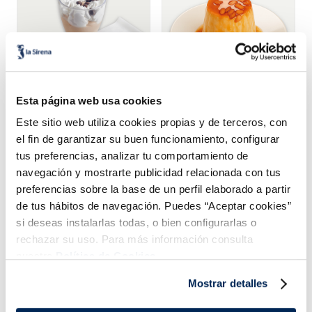
Esta página web usa cookies
Copa helada brasilia
Flan helado con piñones
Este sitio web utiliza cookies propias y de terceros, con
el fin de garantizar su buen funcionamiento, configurar
Sin gluten
Sin gluten
tus preferencias, analizar tu comportamiento de
2,49 €
1,99 €
Unidad 105 g
Unidad 135 ml
navegación y mostrarte publicidad relacionada con tus
preferencias sobre la base de un perfil elaborado a partir
Añadir
Añadir
de tus hábitos de navegación. Puedes “Aceptar cookies”
si deseas instalarlas todas, o bien configurarlas o
rechazar su uso. Para más información consulta
nuestra
Política de Cookies.
Mostrar detalles