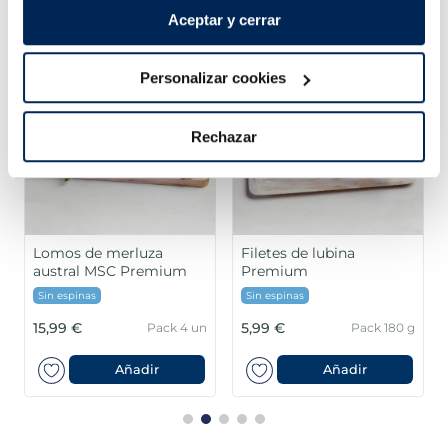
¡Combínalo y hazte un menú de 10!
Aceptar y cerrar
Personalizar cookies
Rechazar
Lomos de merluza
Filetes de lubina
austral MSC Premium
Premium
Sin espinas
Sin espinas
15,99 €
5,99 €
Pack 4 un
Pack 180 g
Añadir
Añadir